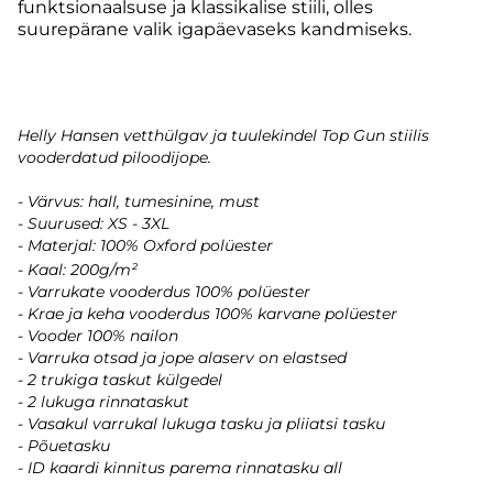
funktsionaalsuse ja klassikalise stiili, olles
suurepärane valik igapäevaseks kandmiseks.
Helly Hansen vetthülgav ja tuulekindel Top Gun stiilis
vooderdatud piloodijope.
- Värvus: hall, tumesinine, must
- Suurused: XS - 3XL
- Materjal: 100% Oxford polüester
- Kaal: 200g/m²
- Varrukate vooderdus 100% polüester
- Krae ja keha vooderdus 100% karvane polüester
- Vooder 100% nailon
- Varruka otsad ja jope alaserv on elastsed
- 2 trukiga taskut külgedel
- 2 lukuga rinnataskut
- Vasakul varrukal lukuga tasku ja pliiatsi tasku
- Põuetasku
- ID kaardi kinnitus parema rinnatasku all