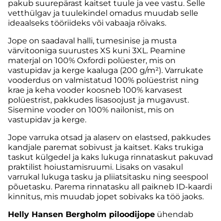
pakub suurepärast kaitset tuule ja vee vastu. Selle
vetthülgav ja tuulekindel omadus muudab selle
ideaalseks tööriideks või vabaaja rõivaks.
Jope on saadaval halli, tumesinise ja musta
värvitooniga suurustes XS kuni 3XL. Peamine
materjal on 100% Oxfordi polüester, mis on
vastupidav ja kerge kaaluga (200 g/m²). Varrukate
vooderdus on valmistatud 100% polüestrist ning
krae ja keha vooder koosneb 100% karvasest
polüestrist, pakkudes lisasoojust ja mugavust.
Sisemine vooder on 100% nailonist, mis on
vastupidav ja kerge.
Jope varruka otsad ja alaserv on elastsed, pakkudes
kandjale paremat sobivust ja kaitset. Kaks trukiga
taskut külgedel ja kaks lukuga rinnataskut pakuvad
praktilist hoiustamisruumi. Lisaks on vasakul
varrukal lukuga tasku ja pliiatsitasku ning seespool
põuetasku. Parema rinnatasku all paikneb ID-kaardi
kinnitus, mis muudab jopet sobivaks ka töö jaoks.
Helly Hansen Bergholm piloodijope
ühendab