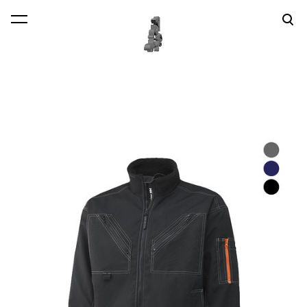
lisati ostukorvi.
Vaata ostukorvi