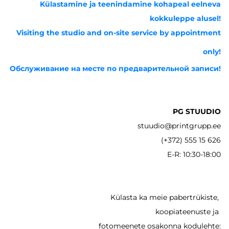
Külastamine ja teenindamine kohapeal eelneva
kokkuleppe alusel!
Visiting the studio and on-site service by appointment
only!
Обслуживание на месте по предварительной записи!
PG STUUDIO
stuudio@printgrupp.ee
(+372) 555 15 626
E-R: 10:30-18:00
Külasta ka meie pabertrükiste,
koopiateenuste ja
fotomeenete osakonna kodulehte: