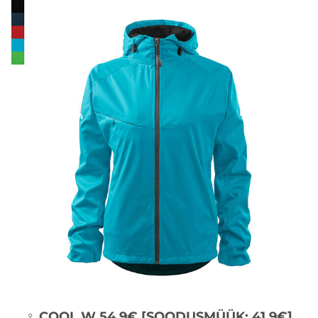
♀ COOL W 54.9€ [SOODUSMÜÜK: 41.9€]