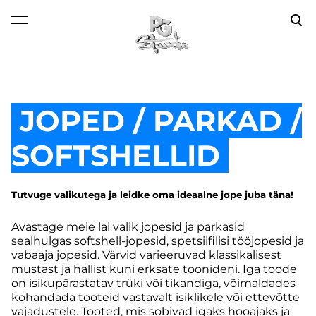
lisati ostukorvi.
Vaata ostukorvi
JOPED / PARKAD /
SOFTSHELLID
Tutvuge valikutega ja leidke oma ideaalne jope juba täna!
Avastage meie lai valik jopesid ja parkasid
sealhulgas softshell-jopesid, spetsiifilisi tööjopesid ja
vabaaja jopesid. Värvid varieeruvad klassikalisest
mustast ja hallist kuni erksate toonideni. Iga toode
on isikupärastatav trüki või tikandiga, võimaldades
kohandada tooteid vastavalt isiklikele või ettevõtte
vajadustele. Tooted, mis sobivad igaks hooajaks ja