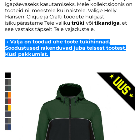
igapäevaseks kasutamiseks. Meie kollektsioonis on
tooteid nii meestele kui naistele. Valige Helly
Hansen, Clique ja Crafti toodete hulgast,
isikupärastame Teie valiku
trüki
või
tikandiga
, et
see vastaks täpselt Teie vajadustele.
•
Välja on toodud ühe toote tükihinnad.
Soodustused rakenduvad juba teisest tootest.
Küsi pakkumist.