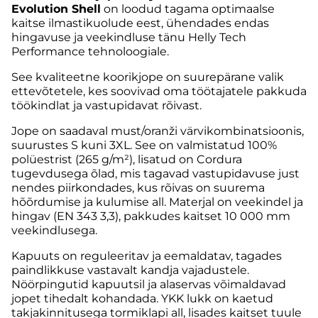
Evolution Shell
on loodud tagama optimaalse
kaitse ilmastikuolude eest, ühendades endas
hingavuse ja veekindluse tänu Helly Tech
Performance tehnoloogiale.
See kvaliteetne koorikjope on suurepärane valik
ettevõtetele, kes soovivad oma töötajatele pakkuda
töökindlat ja vastupidavat rõivast.
Jope on saadaval must/oranži värvikombinatsioonis,
suurustes S kuni 3XL. See on valmistatud 100%
polüestrist (265 g/m²), lisatud on Cordura
tugevdusega õlad, mis tagavad vastupidavuse just
nendes piirkondades, kus rõivas on suurema
hõõrdumise ja kulumise all. Materjal on veekindel ja
hingav (EN 343 3,3), pakkudes kaitset 10 000 mm
veekindlusega.
Kapuuts on reguleeritav ja eemaldatav, tagades
paindlikkuse vastavalt kandja vajadustele.
Nöörpingutid kapuutsil ja alaservas võimaldavad
jopet tihedalt kohandada. YKK lukk on kaetud
takjakinnitusega tormiklapi all, lisades kaitset tuule