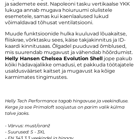
ja sademete eest. Napoleoni tasku vertikaalse YKK
lukuga annab mugava hoiuruumi olulistele
esemetele, samas kui kaenlaalused lukud
võimaldavad tõhusat ventilatsiooni.
Muude funktsioonide hulka kuuluvad lõuakaitse,
fliiskrae, võrktasku sees, käise takjakinnitus ja ID-
kaardi kinnitusaas. Õlgadel puuduvad õmblused,
mis suurendab mugavust ja vähendab hõõrdumist.
Helly Hansen Chelsea Evolution Shell
jope pakub
kõiki hädavajalikke omadusi, et pakkuda töötajatele
usaldusväärset kaitset ja mugavust ka kõige
karmimates tingimustes.
Helly Tech Performance tagab hingavuse ja veekindluse.
Kerge ja soe Primaloft soojustus on parim valik külma
talve jaoks.
- Värvus: must/oranž
- Suurused: S - 3XL
- EN 343 3,3 veekindel ja hingav