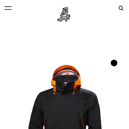
lisati ostukorvi.
Vaata ostukorvi