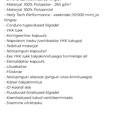
- Materjal: 100% Polüester - 265 g/m²
- Materjal: 100% Polüamiid
- Helly Tech Performance - veekindel (10'000 mm) ja
hingav
- Cordura tugevdused õlgadel
- YKK lukk
- Korrigeeritav kapuuts
- Napoleoni tasku (vertikaalse YKK lukuga)
- Teibitud materjal
- Nöörpinguti kapuutsil
- Ees YKK lukk takjakinnitusega tormiklapi all
- Eemaldatav kapuuts
- Lõuakaitse
- Fliiskrae
- Nöörpinguti alaosas (pinguti otsa kinnitusega)
- Käisel takjakinnitus
- ID-kaardi aas
- Puuduvad õmblused õlgadel
- Kaenlaalused lukud ventileerimiseks
- Sisemine võrktasku