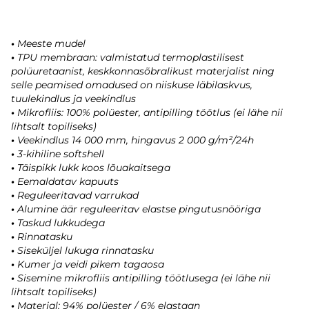
•
Meeste mudel
•
TPU membraan: valmistatud termoplastilisest
polüuretaanist, keskkonnasõbralikust materjalist ning
selle peamised omadused on niiskuse läbilaskvus,
tuulekindlus ja veekindlus
•
Mikrofliis: 100% polüester, antipilling töötlus (ei lähe nii
lihtsalt topiliseks)
•
Veekindlus 14 000 mm, hingavus 2 000 g/m²/24h
•
3-kihiline softshell
•
Täispikk lukk koos lõuakaitsega
•
Eemaldatav kapuuts
•
Reguleeritavad varrukad
•
Alumine äär reguleeritav elastse pingutusnööriga
•
Taskud lukkudega
•
Rinnatasku
•
Siseküljel lukuga rinnatasku
•
Kumer ja veidi pikem tagaosa
•
Sisemine mikrofliis antipilling töötlusega (ei lähe nii
lihtsalt topiliseks)
•
Materjal: 94% polüester / 6% elastaan