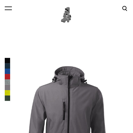
lisati ostukorvi.
Vaata ostukorvi