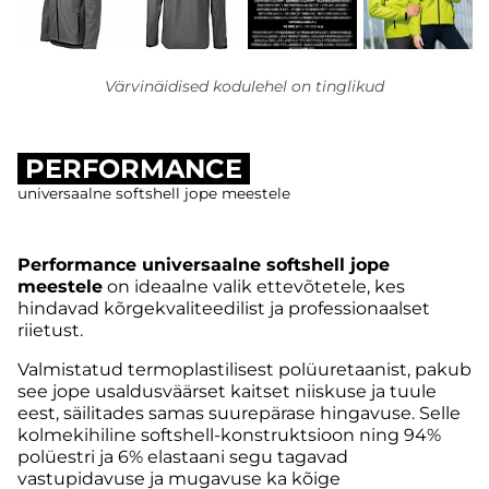
Värvinäidised kodulehel on tinglikud
PERFORMANCE
universaalne softshell jope meestele
Performance universaalne softshell jope
meestele
on ideaalne valik ettevõtetele, kes
hindavad kõrgekvaliteedilist ja professionaalset
riietust.
Valmistatud termoplastilisest polüuretaanist, pakub
see jope usaldusväärset kaitset niiskuse ja tuule
eest, säilitades samas suurepärase hingavuse. Selle
kolmekihiline softshell-konstruktsioon ning 94%
polüestri ja 6% elastaani segu tagavad
vastupidavuse ja mugavuse ka kõige