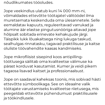
nõudlikumates tööoludes.
Jope veekindlus ulatub kuni 14 000 mm-ni,
võimaldades ettevõtte töötajatel välitöödel ilma
muretsemata keskenduda oma ülesannetele. Selle
eemaldatav kapuuts, reguleeritavad varrukad ja
alumine äär elastse pingutusnööriga aitavad jope
hõlpsalt sobitada erinevate kehakujude järgi.
Täispikk lukk lõuakaitsega ning lukuga taskud,
sealhulgas rinnatasku, tagavad praktilisuse ja kaitse
oluliste töövahendite kaasas kandmiseks.
Jope mikrofliisist sisepind koos antipilling-
töötlusega säilitab oma kvaliteetse välimuse ka
pärast korduvat kasutamist. Kumer ja veidi pikem
tagaosa lisavad kaitset ja professionaalsust.
Jope on saadaval kaheksas toonis, mis sobivad hästi
ettevõtte sümboolikaga. See on ideaalne valik
töötajate varustamiseks kvaliteetse riietusega, mis
peegeldab ettevõtte pühendumust praktilisusele
ja töökindlusele.