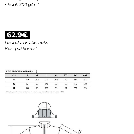
•
Kaal: 300 g/m²
62.9€
Lisandub käibemaks
Küsi pakkumist