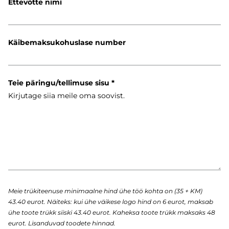
Ettevõtte nimi
Käibemaksukohuslase number
Teie päringu/tellimuse sisu
Meie trükiteenuse minimaalne hind ühe töö kohta on (35 + KM)
43.40 eurot. Näiteks: kui ühe väikese logo hind on 6 eurot, maksab
ühe toote trükk siiski 43.40 eurot. Kaheksa toote trükk maksaks 48
eurot. Lisanduvad toodete hinnad.