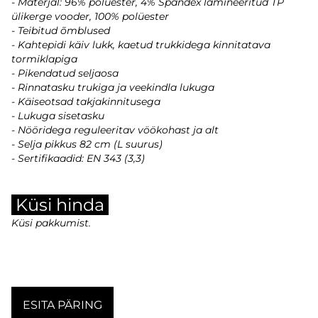
- Materjal: 96% polüester, 4% Spandex lamineeritud TP
ülikerge vooder, 100% polüester
- Teibitud õmblused
- Kahtepidi käiv lukk, kaetud trukkidega kinnitatava
tormiklapiga
- Pikendatud seljaosa
- Rinnatasku trukiga ja veekindla lukuga
- Käiseotsad takjakinnitusega
- Lukuga sisetasku
- Nööridega reguleeritav vöökohast ja alt
- Selja pikkus 82 cm (L suurus)
- Sertifikaadid: EN 343 (3,3)
Küsi hinda
Küsi pakkumist.
ESITA PÄRING