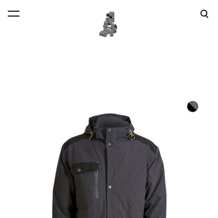
lisati ostukorvi.
Vaata ostukorvi