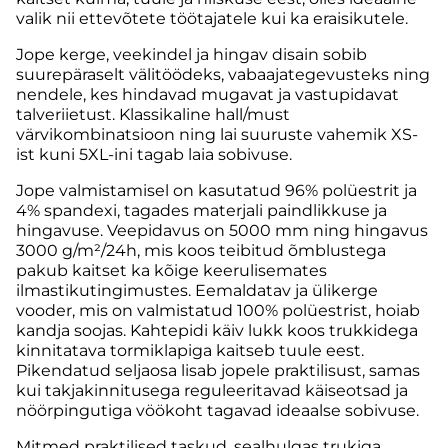
valik nii ettevõtete töötajatele kui ka eraisikutele.
Jope kerge, veekindel ja hingav disain sobib
suurepäraselt välitöödeks, vabaajategevusteks ning
nendele, kes hindavad mugavat ja vastupidavat
talveriietust. Klassikaline hall/must
värvikombinatsioon ning lai suuruste vahemik XS-
ist kuni 5XL-ini tagab laia sobivuse.
Jope valmistamisel on kasutatud 96% polüestrit ja
4% spandexi, tagades materjali paindlikkuse ja
hingavuse. Veepidavus on 5000 mm ning hingavus
3000 g/m²/24h, mis koos teibitud õmblustega
pakub kaitset ka kõige keerulisemates
ilmastikutingimustes. Eemaldatav ja ülikerge
vooder, mis on valmistatud 100% polüestrist, hoiab
kandja soojas. Kahtepidi käiv lukk koos trukkidega
kinnitatava tormiklapiga kaitseb tuule eest.
Pikendatud seljaosa lisab jopele praktilisust, samas
kui takjakinnitusega reguleeritavad käiseotsad ja
nöörpingutiga vöökoht tagavad ideaalse sobivuse.
Mitmed praktilised taskud, sealhulgas trukiga