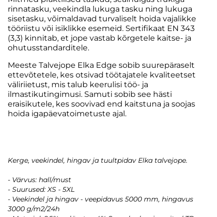
rinnatasku, veekindla lukuga tasku ning lukuga
sisetasku, võimaldavad turvaliselt hoida vajalikke
tööriistu või isiklikke esemeid. Sertifikaat EN 343
(3,3) kinnitab, et jope vastab kõrgetele kaitse- ja
ohutusstandarditele.
Meeste Talvejope Elka Edge sobib suurepäraselt
ettevõtetele, kes otsivad töötajatele kvaliteetset
väliriietust, mis talub keerulisi töö- ja
ilmastikutingimusi. Samuti sobib see hästi
eraisikutele, kes soovivad end kaitstuna ja soojas
hoida igapäevatoimetuste ajal.
Kerge, veekindel, hingav ja tuultpidav Elka talvejope.
- Värvus: hall/must
- Suurused: XS - 5XL
- Veekindel ja hingav - veepidavus 5000 mm, hingavus
3000 g/m2/24h