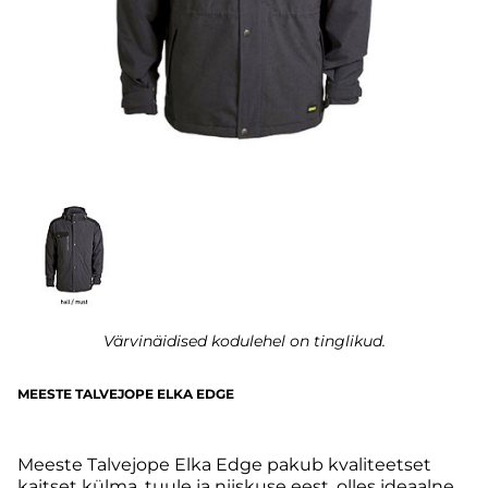
Värvinäidised kodulehel on tinglikud.
MEESTE TALVEJOPE ELKA EDGE
Meeste Talvejope Elka Edge pakub kvaliteetset
kaitset külma, tuule ja niiskuse eest, olles ideaalne