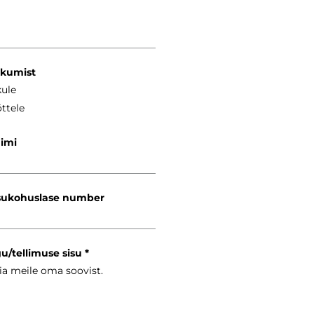
kkumist
kule
ttele
nimi
ukohuslase number
gu/tellimuse sisu