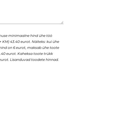
enuse minimaalne hind ühe töö
+ KM) 43.40 eurot. Näiteks: kui ühe
 hind on 6 eurot, maksab ühe toote
43.40 eurot. Kaheksa toote trükk
urot. Lisanduvad toodete hinnad.