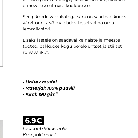
erinevatesse ilmastikuoludesse.
See pikkade varrukatega särk on saadaval kuues
värvitoonis, võimaldades lastel valida oma
lemmikvärvi.
Lisaks lastele on saadaval ka naiste ja meeste
tooted, pakkudes kogu perele ühtset ja stiilset
rõivavalikut.
•
Unisex mudel
•
Materjal: 100% puuvill
•
Kaal: 190 g/m²
6.9€
Lisandub käibemaks
Küsi pakkumist