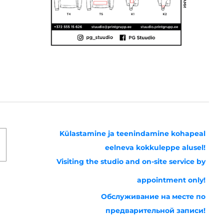
Külastamine ja teenindamine kohapeal
eelneva kokkuleppe alusel!
Visiting the studio and on-site service by
appointment only!
Обслуживание на месте по
предварительной записи!