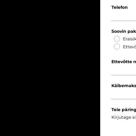
Telefon
Soovin pa
Eraisi
Ettevõ
Ettevõtte 
Käibemaks
Teie pärin