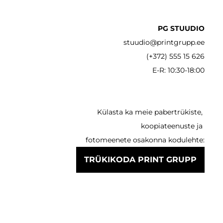
PG STUUDIO
stuudio@printgrupp.ee
(+372) 555 15 626
E-R: 10:30-18:00
Külasta ka meie pabertrükiste,
koopiateenuste ja
fotomeenete osakonna kodulehte:
TRÜKIKODA PRINT GRUPP