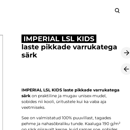
lisati ostukorvi.
Vaata ostukorvi
IMPERIAL LSL KIDS
laste pikkade varrukatega
särk
IMPERIAL LSL KIDS laste pikkade varrukatega
särk
on praktiline ja mugav unisex-mudel,
sobides nii kooli, üritustele kui ka vaba aja
veetmiseks.
See on valmistatud 100% puuvillast, tagades
pehme ja nahasõbraliku tunde. Kaaluga 190 g/m²
on särk piisavalt kerge, kuid samas soe, sobides