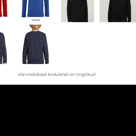
Värvinäidised kodulehel on tinglikud