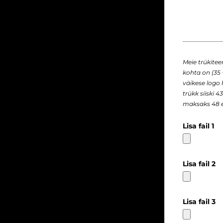
Meie trükite
kohta on (35 
väikese logo
trükk siiski 
maksaks 48 e
Lisa fail 1
Lisa fail 2
Lisa fail 3