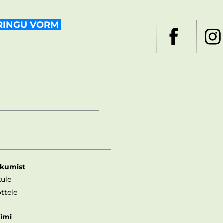
RINGU VORM
kkumist
kule
ttele
nimi