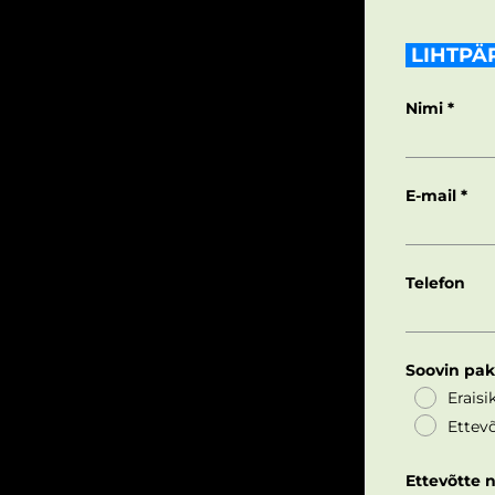
LIHTPÄ
Nimi
E-mail
Telefon
Soovin pa
Eraisi
Ettevõ
Ettevõtte 