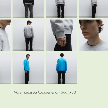
Värvinäidised kodulehel on tinglikud