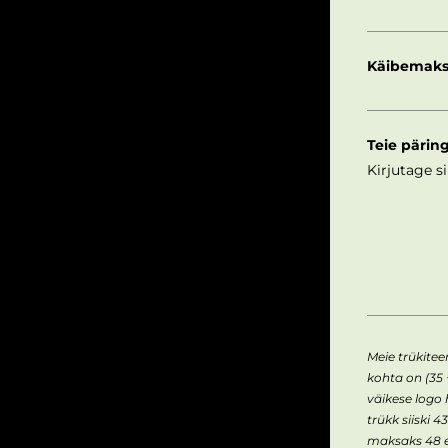
Käibemaks
Teie pärin
Meie trükite
kohta on (35 
väikese logo
trükk siiski 
maksaks 48 e