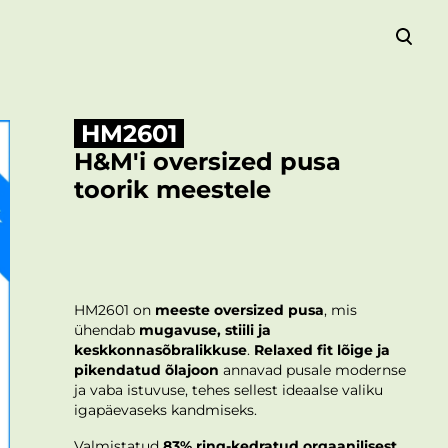
lisati ostukorvi.
Vaata ostukorvi
HM2601
H&M'i oversized pusa
toorik meestele
HM2601 on
meeste oversized pusa
, mis
ühendab
mugavuse, stiili ja
keskkonnasõbralikkuse
.
Relaxed fit lõige ja
pikendatud õlajoon
annavad pusale modernse
ja vaba istuvuse, tehes sellest ideaalse valiku
igapäevaseks kandmiseks.
Valmistatud
83% ring-kedratud orgaanilisest