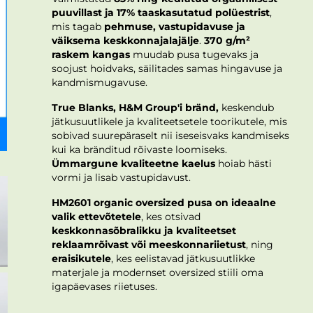
puuvillast ja 17% taaskasutatud polüestrist
,
mis tagab
pehmuse, vastupidavuse ja
väiksema keskkonnajalajälje
.
370 g/m²
raskem kangas
muudab pusa tugevaks ja
soojust hoidvaks, säilitades samas hingavuse ja
kandmismugavuse.
True Blanks, H&M Group'i bränd,
keskendub
jätkusuutlikele ja kvaliteetsetele toorikutele, mis
sobivad suurepäraselt nii iseseisvaks kandmiseks
kui ka bränditud rõivaste loomiseks.
Ümmargune kvaliteetne kaelus
hoiab hästi
vormi ja lisab vastupidavust.
HM2601 organic oversized pusa on ideaalne
valik ettevõtetele
, kes otsivad
keskkonnasõbralikku ja kvaliteetset
reklaamrõivast või meeskonnariietust
, ning
eraisikutele
, kes eelistavad jätkusuutlikke
materjale ja modernset oversized stiili oma
igapäevases riietuses.