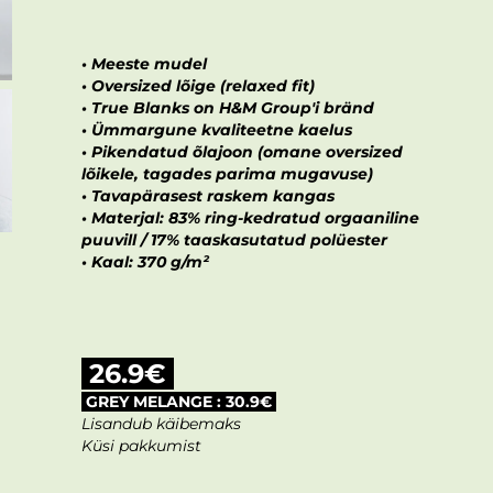
• Meeste mudel
• Oversized lõige (relaxed fit)
• True Blanks on H&M Group'i bränd
• Ümmargune kvaliteetne kaelus
• Pikendatud õlajoon (omane oversized
lõikele, tagades parima mugavuse)
• Tavapärasest raskem kangas
• Materjal: 83% ring-kedratud orgaaniline
puuvill / 17% taaskasutatud polüester
• Kaal: 370 g/m²
26.9€
GREY MELANGE : 30.9€
Lisandub käibemaks
Küsi pakkumist