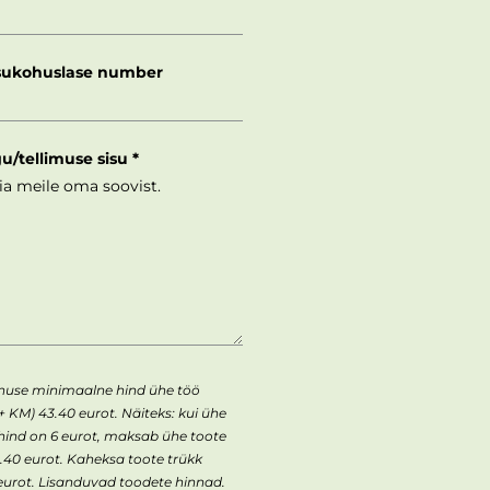
ukohuslase number
gu/tellimuse sisu
enuse minimaalne hind ühe töö
+ KM) 43.40 eurot. Näiteks: kui ühe
 hind on 6 eurot, maksab ühe toote
43.40 eurot. Kaheksa toote trükk
urot. Lisanduvad toodete hinnad.