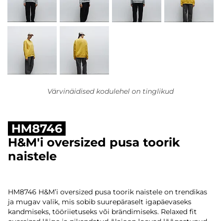
Värvinäidised kodulehel on tinglikud
HM8746
H&M'i oversized pusa toorik
naistele
HM8746 H&M’i oversized pusa toorik naistele on trendikas
ja mugav valik, mis sobib suurepäraselt igapäevaseks
kandmiseks, tööriietuseks või brändimiseks. Relaxed fit