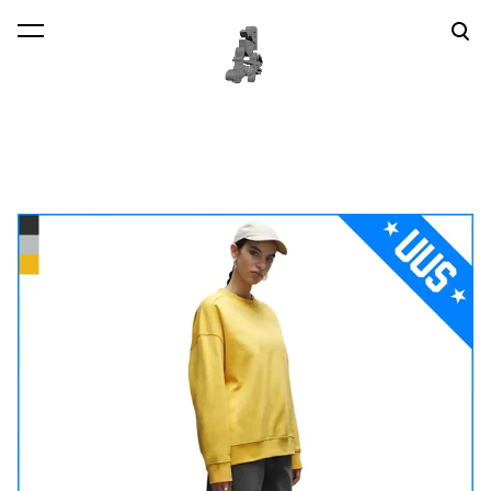
lisati ostukorvi.
Vaata ostukorvi