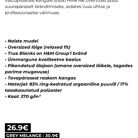
vastupidavale kangale sobib HM8746 oversized pusa
suurepäraselt brändimiseks, aidates luua ühtse ja
professionaalse välimuse.
• Naiste mudel
• Oversized lõige (relaxed fit)
• True Blanks on H&M Group'i bränd
• Ümmargune kvaliteetne kaelus
• Pikendatud õlajoon (omane oversized lõikele, tagades
parima mugavuse)
• Tavapärasest raskem kangas
• Materjal: 83% ring-kedratud orgaaniline puuvill / 17%
taaskasutatud polüester
• Kaal: 370 g/m²
26.9€
GREY MELANGE : 30.9€