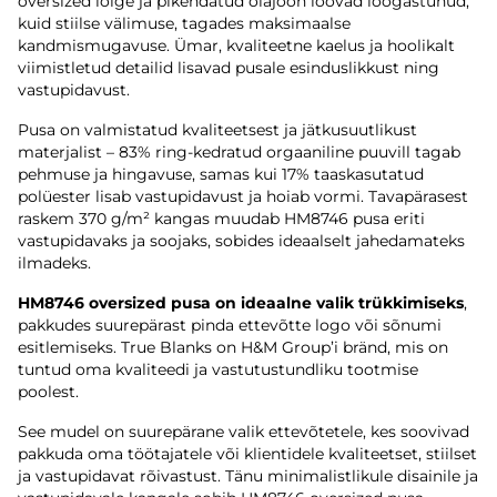
oversized lõige ja pikendatud õlajoon loovad lõõgastunud,
kuid stiilse välimuse, tagades maksimaalse
kandmismugavuse. Ümar, kvaliteetne kaelus ja hoolikalt
viimistletud detailid lisavad pusale esinduslikkust ning
vastupidavust.
Pusa on valmistatud kvaliteetsest ja jätkusuutlikust
materjalist – 83% ring-kedratud orgaaniline puuvill tagab
pehmuse ja hingavuse, samas kui 17% taaskasutatud
polüester lisab vastupidavust ja hoiab vormi. Tavapärasest
raskem 370 g/m² kangas muudab HM8746 pusa eriti
vastupidavaks ja soojaks, sobides ideaalselt jahedamateks
ilmadeks.
HM8746 oversized pusa on ideaalne valik trükkimiseks
,
pakkudes suurepärast pinda ettevõtte logo või sõnumi
esitlemiseks. True Blanks on H&M Group’i bränd, mis on
tuntud oma kvaliteedi ja vastutustundliku tootmise
poolest.
See mudel on suurepärane valik ettevõtetele, kes soovivad
pakkuda oma töötajatele või klientidele kvaliteetset, stiilset
ja vastupidavat rõivastust. Tänu minimalistlikule disainile ja