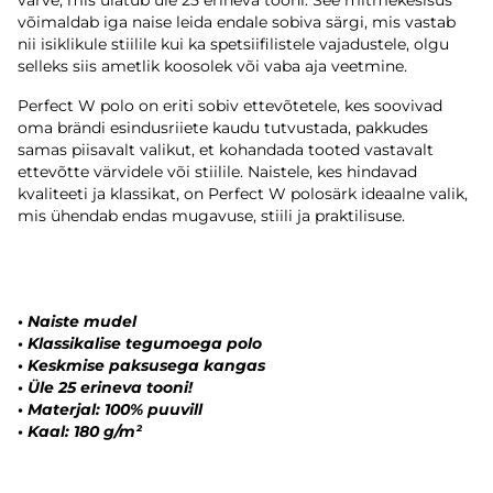
värve, mis ulatub üle 25 erineva tooni. See mitmekesisus
võimaldab iga naise leida endale sobiva särgi, mis vastab
nii isiklikule stiilile kui ka spetsiifilistele vajadustele, olgu
selleks siis ametlik koosolek või vaba aja veetmine.
Perfect W polo on eriti sobiv ettevõtetele, kes soovivad
oma brändi esindusriiete kaudu tutvustada, pakkudes
samas piisavalt valikut, et kohandada tooted vastavalt
ettevõtte värvidele või stiilile. Naistele, kes hindavad
kvaliteeti ja klassikat, on Perfect W polosärk ideaalne valik,
mis ühendab endas mugavuse, stiili ja praktilisuse.
•
Naiste mudel
•
Klassikalise tegumoega polo
•
Keskmise paksusega kangas
•
Üle 25 erineva tooni!
•
Materjal: 100% puuvill
•
Kaal: 180 g/m²