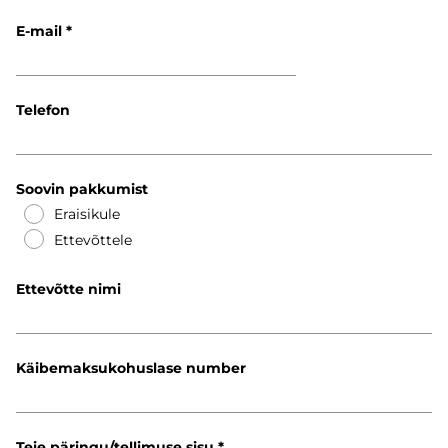
E-mail
Telefon
Soovin pakkumist
Eraisikule
Ettevõttele
Ettevõtte nimi
Käibemaksukohuslase number
Teie päringu/tellimuse sisu