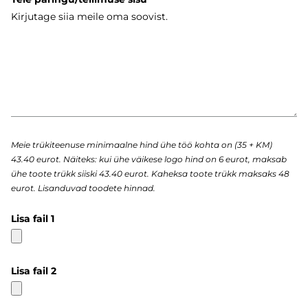
Meie trükiteenuse minimaalne hind ühe töö kohta on (35 + KM)
43.40 eurot. Näiteks: kui ühe väikese logo hind on 6 eurot, maksab
ühe toote trükk siiski 43.40 eurot. Kaheksa toote trükk maksaks 48
eurot. Lisanduvad toodete hinnad.
Lisa fail 1
Lisa fail 2