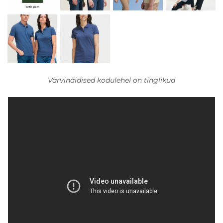
Värvinäidised kodulehel on tinglikud