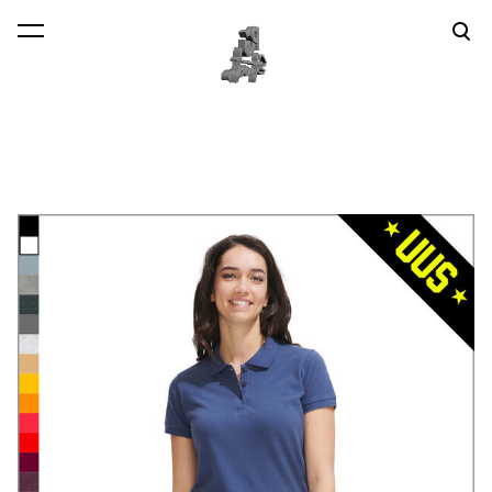
lisati ostukorvi.
Vaata ostukorvi