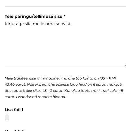
Teie päringu/tellimuse sisu
Meie trükiteenuse minimaalne hind ühe töö kohta on (35 + KM)
43.40 eurot. Näiteks: kui ühe väikese logo hind on 6 eurot, maksab
ühe toote trükk siiski 43.40 eurot. Kaheksa toote trükk maksaks 48
eurot. Lisanduvad toodete hinnad.
Lisa fail 1