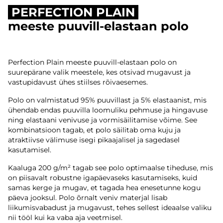
PERFECTION PLAIN
meeste puuvill-elastaan polo
Perfection Plain meeste puuvill-elastaan polo on
suurepärane valik meestele, kes otsivad mugavust ja
vastupidavust ühes stiilses rõivaesemes.
Polo on valmistatud 95% puuvillast ja 5% elastaanist, mis
ühendab endas puuvilla loomuliku pehmuse ja hingavuse
ning elastaani venivuse ja vormisäilitamise võime. See
kombinatsioon tagab, et polo säilitab oma kuju ja
atraktiivse välimuse isegi pikaajalisel ja sagedasel
kasutamisel.
Kaaluga 200 g/m² tagab see polo optimaalse tiheduse, mis
on piisavalt robustne igapäevaseks kasutamiseks, kuid
samas kerge ja mugav, et tagada hea enesetunne kogu
päeva jooksul. Polo õrnalt veniv materjal lisab
liikumisvabadust ja mugavust, tehes sellest ideaalse valiku
nii tööl kui ka vaba aja veetmisel.