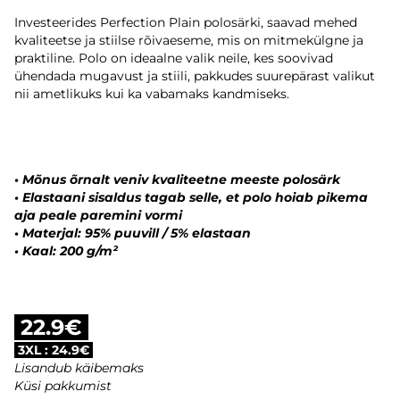
Investeerides Perfection Plain polosärki, saavad mehed
kvaliteetse ja stiilse rõivaeseme, mis on mitmekülgne ja
praktiline. Polo on ideaalne valik neile, kes soovivad
ühendada mugavust ja stiili, pakkudes suurepärast valikut
nii ametlikuks kui ka vabamaks kandmiseks.
• Mõnus õrnalt veniv kvaliteetne meeste polosärk
• Elastaani sisaldus tagab selle, et polo hoiab pikema
aja peale paremini vormi
• Materjal: 95% puuvill / 5% elastaan
• Kaal: 200 g/m²
22.9€
3XL : 24.9€
Lisandub käibemaks
Küsi pakkumist