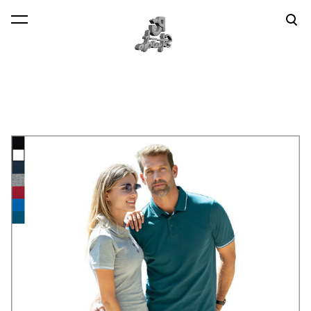
lisati ostukorvi.
Vaata ostukorvi