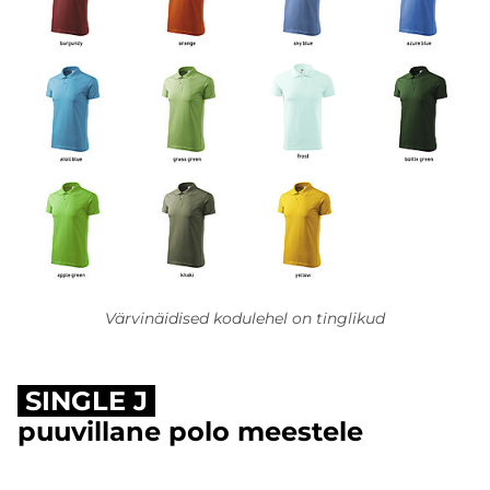
Värvinäidised kodulehel on tinglikud
SINGLE J
puuvillane polo meestele