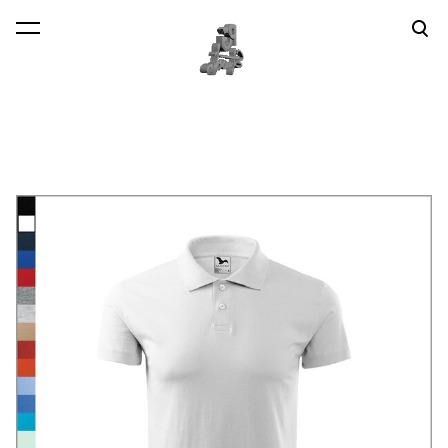
lisati ostukorvi.
Vaata ostukorvi