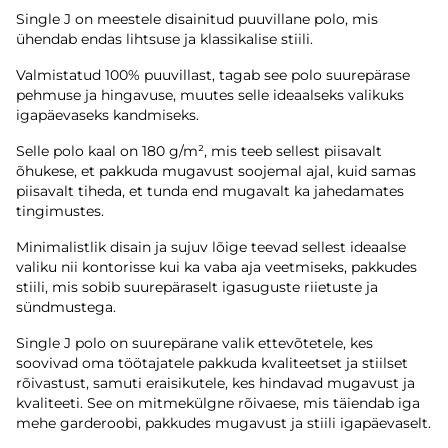
Single J on meestele disainitud puuvillane polo, mis
ühendab endas lihtsuse ja klassikalise stiili.
Valmistatud 100% puuvillast, tagab see polo suurepärase
pehmuse ja hingavuse, muutes selle ideaalseks valikuks
igapäevaseks kandmiseks.
Selle polo kaal on 180 g/m², mis teeb sellest piisavalt
õhukese, et pakkuda mugavust soojemal ajal, kuid samas
piisavalt tiheda, et tunda end mugavalt ka jahedamates
tingimustes.
Minimalistlik disain ja sujuv lõige teevad sellest ideaalse
valiku nii kontorisse kui ka vaba aja veetmiseks, pakkudes
stiili, mis sobib suurepäraselt igasuguste riietuste ja
sündmustega.
Single J polo on suurepärane valik ettevõtetele, kes
soovivad oma töötajatele pakkuda kvaliteetset ja stiilset
rõivastust, samuti eraisikutele, kes hindavad mugavust ja
kvaliteeti. See on mitmekülgne rõivaese, mis täiendab iga
mehe garderoobi, pakkudes mugavust ja stiili igapäevaselt.