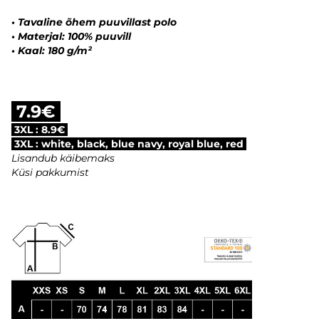
•
Tavaline õhem puuvillast polo
•
Materjal: 100% puuvill
•
Kaal: 180 g/m²
7.9€
3XL : 8.9€
3XL : white, black, blue navy, royal blue, red
Lisandub käibemaks
Küsi pakkumist