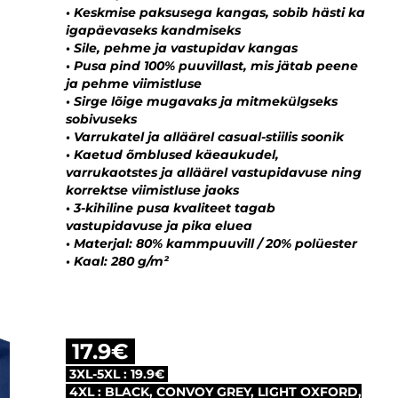
• Keskmise paksusega kangas, sobib hästi ka
igapäevaseks kandmiseks
• Sile, pehme ja vastupidav kangas
• Pusa pind 100% puuvillast, mis jätab peene
ja pehme viimistluse
• Sirge lõige mugavaks ja mitmekülgseks
sobivuseks
• Varrukatel ja alläärel casual-stiilis soonik
• Kaetud õmblused käeaukudel,
varrukaotstes ja alläärel vastupidavuse ning
korrektse viimistluse jaoks
• 3-kihiline pusa kvaliteet tagab
vastupidavuse ja pika eluea
• Materjal: 80% kammpuuvill / 20% polüester
• Kaal: 280 g/m²
17.9€
3XL-5XL : 19.9€
4XL : BLACK, CONVOY GREY, LIGHT OXFORD,