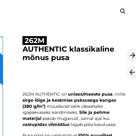
lisati ostukorvi.
Vaata ostukorvi
262M
AUTHENTIC klassikaline
mõnus pusa
262M AUTHENTIC on
unisex/meeste pusa
, mille
sirge lõige ja keskmise paksusega kangas
(280 g/m²)
muudavad selle ideaalseks
igapäevaseks kandmiseks.
Sile ja pehme
materjal
pakub mugavust, samal ajal kui
vastupidav viimistlus
tagab pika kasutusea.
Pusa pind on valmistatud
100% puuvillast
,