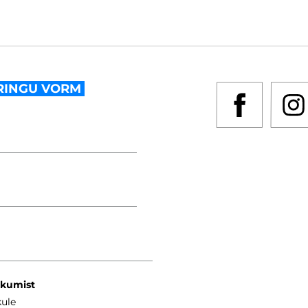
RINGU VORM
kkumist
kule