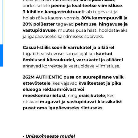
andes sellele
peene ja kvaliteetse viimistluse
.
3-kihiline kangastruktuur
lisab tugevust ja
hoiab rõiva kauem vormis.
80% kammpuuvill ja
20% polüester
tagavad
pehmuse, hingavuse ja
vastupidavuse
, muutes pusa hästi hooldatavaks
ja igapäevaseks kandmiseks sobivaks.
Casual-stiilis soonik varrukatel ja alläärel
tagab hea istuvuse, samal ajal kui
kaetud
õmblused käeaukudel, varrukatel ja alläärel
annavad korrektse ja vastupidava viimistluse.
262M AUTHENTIC pusa on suurepärane valik
ettevõtetele
, kes vajavad
kvaliteetset ja pika
elueaga reklaamrõivast või
meeskonnariietust
, ning
eraisikutele
, kes
otsivad
mugavat ja vastupidavat klassikalist
pusat oma igapäevaseks riietuseks
.
• Unisex/meeste mudel