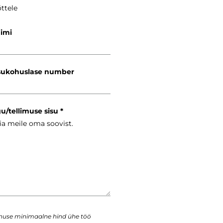
ttele
nimi
ukohuslase number
gu/tellimuse sisu
enuse minimaalne hind ühe töö