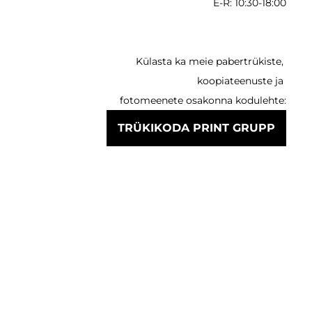
E-R: 10:30-18:00
Külasta ka meie pabertrükiste,
koopiateenuste ja
fotomeenete osakonna kodulehte:
TRÜKIKODA PRINT GRUPP