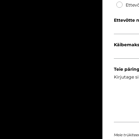
Ettevõ
Ettevõtte 
Käibemaks
Teie pärin
Meie trükite