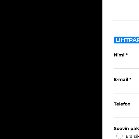
LIHTPÄ
Nimi
E-mail
Telefon
Soovin pa
Eraisi