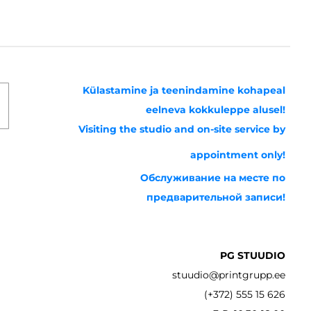
Külastamine ja teenindamine kohapeal
eelneva kokkuleppe alusel!
Visiting the studio and on-site service by
appointment only!
Обслуживание на месте по
предварительной записи!
PG STUUDIO
stuudio@printgrupp.ee
(+372) 555 15 626