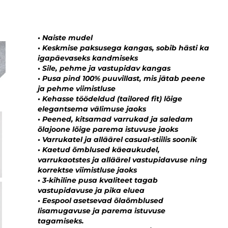
• Naiste mudel
• Keskmise paksusega kangas, sobib hästi ka
igapäevaseks kandmiseks
• Sile, pehme ja vastupidav kangas
• Pusa pind 100% puuvillast, mis jätab peene
ja pehme viimistluse
• Kehasse töödeldud (tailored fit) lõige
elegantsema välimuse jaoks
•
Peened, kitsamad varrukad ja saledam
õlajoone lõige parema istuvuse jaoks
• Varrukatel ja alläärel casual-stiilis soonik
• Kaetud õmblused käeaukudel,
varrukaotstes ja alläärel vastupidavuse ning
korrektse viimistluse jaoks
• 3-kihiline pusa kvaliteet tagab
vastupidavuse ja pika eluea
•
Eespool asetsevad õlaõmblused
lisamugavuse ja parema istuvuse
tagamiseks.