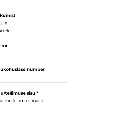
kkumist
kule
ttele
nimi
ukohuslase number
gu/tellimuse sisu