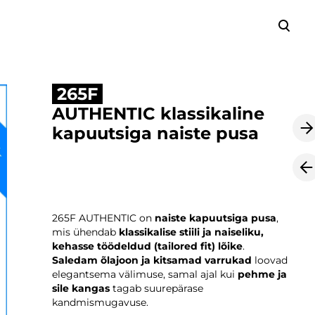
lisati ostukorvi.
Vaata ostukorvi
265F
AUTHENTIC klassikaline
kapuutsiga naiste pusa
265F AUTHENTIC on
naiste kapuutsiga pusa
,
mis ühendab
klassikalise stiili ja naiseliku,
kehasse töödeldud (tailored fit) lõike
.
Saledam õlajoon ja kitsamad varrukad
loovad
elegantsema välimuse, samal ajal kui
pehme ja
sile kangas
tagab suurepärase
kandmismugavuse.