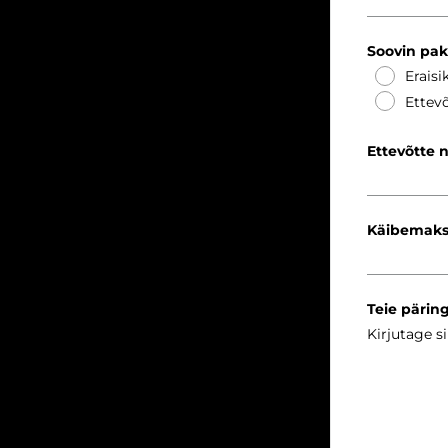
Soovin pa
Eraisi
Ettevõ
Ettevõtte 
Käibemaks
Teie pärin