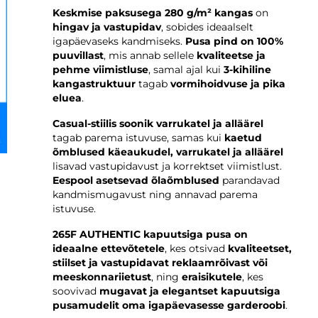
Keskmise paksusega 280 g/m² kangas
on
hingav ja vastupidav
, sobides ideaalselt
igapäevaseks kandmiseks.
Pusa pind on 100%
puuvillast
, mis annab sellele
kvaliteetse ja
pehme viimistluse
, samal ajal kui
3-kihiline
kangastruktuur
tagab
vormihoidvuse ja pika
eluea
.
Casual-stiilis soonik varrukatel ja alläärel
tagab parema istuvuse, samas kui
kaetud
õmblused käeaukudel, varrukatel ja alläärel
lisavad vastupidavust ja korrektset viimistlust.
Eespool asetsevad õlaõmblused
parandavad
kandmismugavust ning annavad parema
istuvuse.
265F AUTHENTIC kapuutsiga pusa on
ideaalne ettevõtetele
, kes otsivad
kvaliteetset,
stiilset ja vastupidavat reklaamrõivast või
meeskonnariietust
, ning
eraisikutele
, kes
soovivad
mugavat ja elegantset kapuutsiga
pusamudelit oma igapäevasesse garderoobi
.