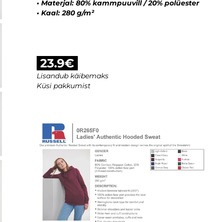
• Materjal: 80% kammpuuvill / 20% polüester
• Kaal: 280 g/m²
23.9€
Lisandub käibemaks
Küsi pakkumist