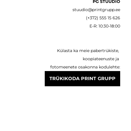
PG STUUDIO
stuudio@printgrupp.ee
(+372) 555 15 626
E-R: 10:30-18:00
Külasta ka meie pabertrükiste,
koopiateenuste ja
fotomeenete osakonna kodulehte:
TRÜKIKODA PRINT GRUPP