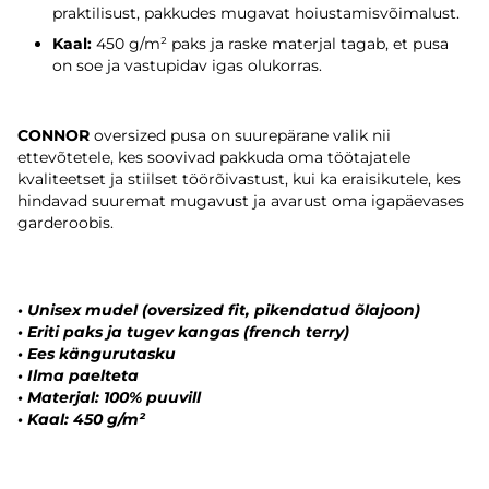
praktilisust, pakkudes mugavat hoiustamisvõimalust.
Kaal:
450 g/m² paks ja raske materjal tagab, et pusa
on soe ja vastupidav igas olukorras.
CONNOR
oversized pusa on suurepärane valik nii
ettevõtetele, kes soovivad pakkuda oma töötajatele
kvaliteetset ja stiilset töörõivastust, kui ka eraisikutele, kes
hindavad suuremat mugavust ja avarust oma igapäevases
garderoobis.
• Unisex mudel (oversized fit, pikendatud õlajoon)
• Eriti paks ja tugev kangas (french terry)
• Ees kängurutasku
• Ilma paelteta
• Materjal: 100% puuvill
• Kaal: 450 g/m²