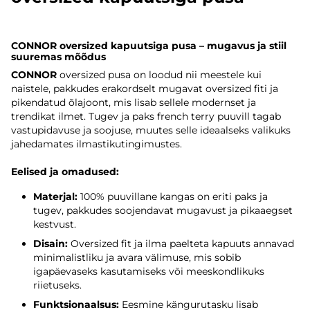
CONNOR oversized kapuutsiga pusa – mugavus ja stiil
suuremas mõõdus
CONNOR
oversized pusa on loodud nii meestele kui
naistele, pakkudes erakordselt mugavat oversized fiti ja
pikendatud õlajoont, mis lisab sellele modernset ja
trendikat ilmet. Tugev ja paks french terry puuvill tagab
vastupidavuse ja soojuse, muutes selle ideaalseks valikuks
jahedamates ilmastikutingimustes.
Eelised ja omadused:
Materjal:
100% puuvillane kangas on eriti paks ja
tugev, pakkudes soojendavat mugavust ja pikaaegset
kestvust.
Disain:
Oversized fit ja ilma paelteta kapuuts annavad
minimalistliku ja avara välimuse, mis sobib
igapäevaseks kasutamiseks või meeskondlikuks
riietuseks.
Funktsionaalsus:
Eesmine kängurutasku lisab