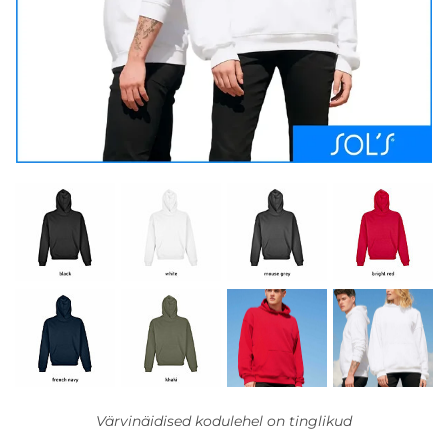
Värvinäidised kodulehel on tinglikud