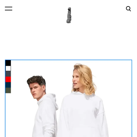
lisati ostukorvi.
Vaata ostukorvi