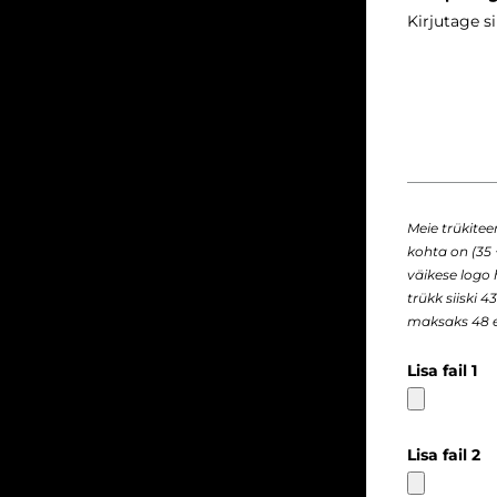
Meie trükite
kohta on (35 
väikese logo
trükk siiski 
maksaks 48 e
Lisa fail 1
Lisa fail 2