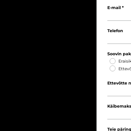
E-mail
Telefon
Soovin pa
Eraisi
Ettevõ
Ettevõtte 
Käibemaks
Teie pärin