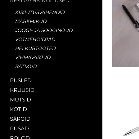
REKLAAMKINGITUSED
KIRJUTUSVAHENDID
MÄRKMIKUD
JOOGI- JA SÖÖGINÕUD
VÕTMEHOIDJAD
HELKURTOOTED
VIHMAVARJUD
RÄTIKUD
PUSLED
KRUUSID
MÜTSID
KOTID
SÄRGID
PUSAD
POLOD