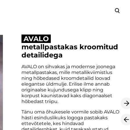
lisati ostukorvi.
Vaata ostukorvi
AVALO
metallpastakas kroomitud
detailidega
AVALO on sihvakas ja modernse joonega
metallpastakas, mille metallikviimistlus
ning hõbedased kroomdetailid loovad
elegantse üldmulje. Erilise ilme annab
originaalse kujundusega klipp ning
korpust kaunistavad kaks diagonaalset
hõbedast triipu.
Tänu oma õhukesele vormile sobib AVALO
hästi esinduslikuks logoga pastakaks
ettevõtetele, kes hindavad
detailiderohket, kuid tasakaalustatud