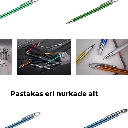
Pastakas eri nurkade alt