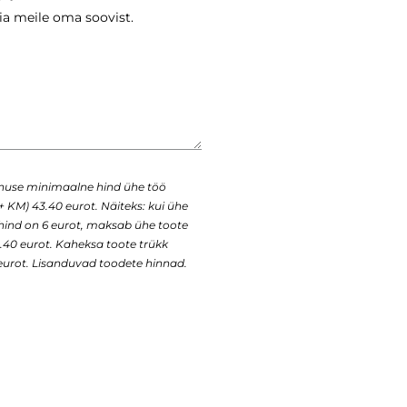
enuse minimaalne hind ühe töö
+ KM) 43.40 eurot. Näiteks: kui ühe
 hind on 6 eurot, maksab ühe toote
43.40 eurot. Kaheksa toote trükk
urot. Lisanduvad toodete hinnad.