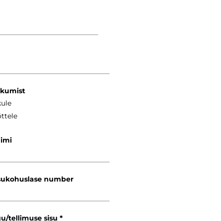
kkumist
kule
ttele
nimi
ukohuslase number
gu/tellimuse sisu