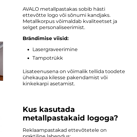
AVALO metallpastakas sobib hästi
ettevõtte logo või sõnumi kandjaks.
Metallkorpus võimaldab kvaliteetset ja
selget personaliseerimist.
Brändimise viisid:
Lasergraveerimine
Tampotrükk
Lisateenusena on võimalik tellida toodete
ühekaupa kilesse pakendamist või
kinkekarpi asetamist.
Kus kasutada
metallpastakaid logoga?
Reklaampastakad ettevõtetele on
praktiline lahendus: