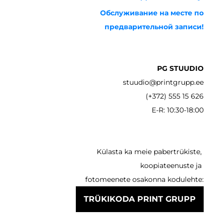
Обслуживание на месте по
предварительной записи!
PG STUUDIO
stuudio@printgrupp.ee
(+372) 555 15 626
E-R: 10:30-18:00
Külasta ka meie pabertrükiste,
koopiateenuste ja
fotomeenete osakonna kodulehte:
TRÜKIKODA PRINT GRUPP