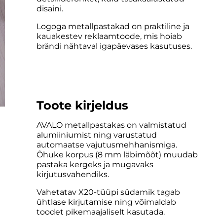
disaini.
Logoga metallpastakad on praktiline ja
kauakestev reklaamtoode, mis hoiab
brändi nähtaval igapäevases kasutuses.
Toote kirjeldus
AVALO metallpastakas on valmistatud
alumiiniumist ning varustatud
automaatse vajutusmehhanismiga.
Õhuke korpus (8 mm läbimõõt) muudab
pastaka kergeks ja mugavaks
kirjutusvahendiks.
Vahetatav X20-tüüpi südamik tagab
ühtlase kirjutamise ning võimaldab
toodet pikemaajaliselt kasutada.