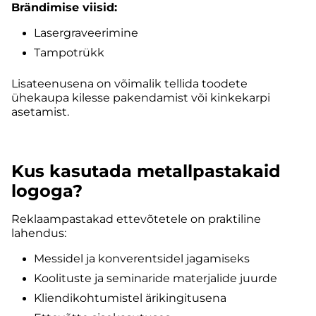
Brändimise viisid:
Lasergraveerimine
Tampotrükk
Lisateenusena on võimalik tellida toodete
ühekaupa kilesse pakendamist või kinkekarpi
asetamist.
Kus kasutada metallpastakaid
logoga?
Reklaampastakad ettevõtetele on praktiline
lahendus:
Messidel ja konverentsidel jagamiseks
Koolituste ja seminaride materjalide juurde
Kliendikohtumistel ärikingitusena