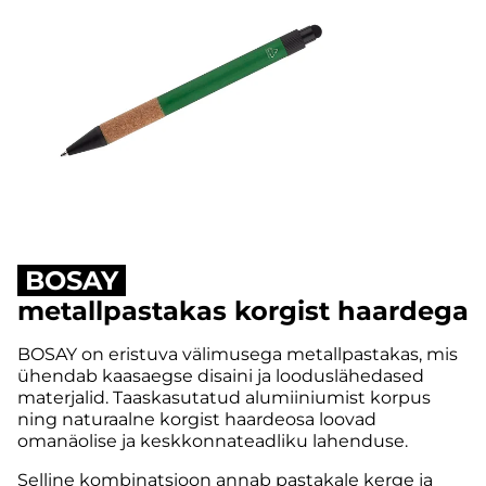
BOSAY
metallpastakas korgist haardega
BOSAY on eristuva välimusega metallpastakas, mis
ühendab kaasaegse disaini ja looduslähedased
materjalid. Taaskasutatud alumiiniumist korpus
ning naturaalne korgist haardeosa loovad
omanäolise ja keskkonnateadliku lahenduse.
Selline kombinatsioon annab pastakale kerge ja