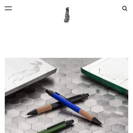
lisati ostukorvi.
Vaata ostukorvi