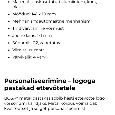
Materjal: taaskasutatud alumiinium, kork,
plastik
Mõõdud: 141 x 10 mm
Mehhanism: automaatne mehhanism
Tindivärv: sinine või must
Joone laius: 1,0 mm
Südamik: G2, vahetatav
Viimistlus: matt
Värvivalik: 4 värvi
Personaliseerimine – logoga
pastakad ettevõtetele
BOSAY metallpastakas sobib hästi ettevõtte logo
või sõnumi kandjaks. Metallkorpus võimaldab
kvaliteetset ja selget personaliseerimist.