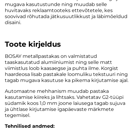
mugava kasutustunde ning muudab selle
huvitavaks reklaamtooteks ettevõtetele, kes
soovivad rõhutada jätkusuutlikkust ja läbimõeldud
disaini.
Toote kirjeldus
BOSAY metallpastakas on valmistatud
taaskasutatud alumiiniumist ning selle matt
viimistlus loob kaasaegse ja puhta ilme. Korgist
haardeosa lisab pastakale loomuliku tekstuuri ning
tagab mugava kasutuse ka pikema kirjutamise ajal.
Automaatne mehhanism muudab pastaka
kasutamise kiireks ja lihtsaks. Vahetatav G2-tüüpi
südamik koos 1,0 mm joone laiusega tagab sujuva
ja ühtlase kirjutamise igapäevaste märkmete
tegemisel.
Tehnilised andmed: