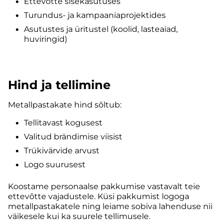
Ettevõtte sisekasutuses
Turundus- ja kampaaniaprojektides
Asutustes ja üritustel (koolid, lasteaiad,
huviringid)
Hind ja tellimine
Metallpastakate hind sõltub:
Tellitavast kogusest
Valitud brändimise viisist
Trükivärvide arvust
Logo suurusest
Koostame personaalse pakkumise vastavalt teie
ettevõtte vajadustele. Küsi pakkumist logoga
metallpastakatele ning leiame sobiva lahenduse nii
väikesele kui ka suurele tellimusele.