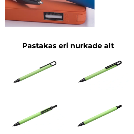
Pastakas eri nurkade alt