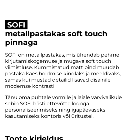
SOFI
metallpastakas soft touch
pinnaga
SOFI on metallpastakas, mis ühendab pehme
kirjutamiskogemuse ja mugava soft touch
viimistluse. Kummistatud matt pind muudab
pastaka käes hoidmise kindlaks ja meeldivaks,
samas kui mustad detailid lisavad disainile
modernse kontrasti.
Tänu oma puhtale vormile ja laiale värvivalikule
sobib SOFI hästi ettevõtte logoga
personaliseerimiseks ning igapäevaseks
kasutamiseks kontoris või üritustel.
Toote kirjeldus