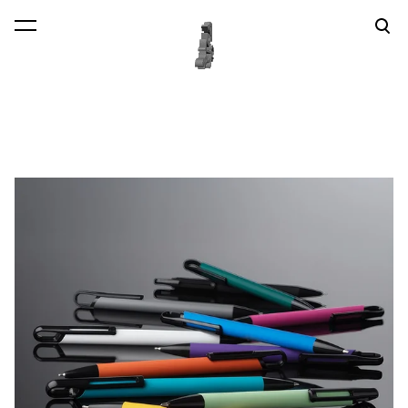
lisati ostukorvi.
Vaata ostukorvi