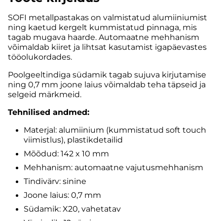
SOFI metallpastakas on valmistatud alumiiniumist
ning kaetud kergelt kummistatud pinnaga, mis
tagab mugava haarde. Automaatne mehhanism
võimaldab kiiret ja lihtsat kasutamist igapäevastes
tööolukordades.
Poolgeeltindiga südamik tagab sujuva kirjutamise
ning 0,7 mm joone laius võimaldab teha täpseid ja
selgeid märkmeid.
Tehnilised andmed:
Materjal: alumiinium (kummistatud soft touch
viimistlus), plastikdetailid
Mõõdud: 142 x 10 mm
Mehhanism: automaatne vajutusmehhanism
Tindivärv: sinine
Joone laius: 0,7 mm
Südamik: X20, vahetatav