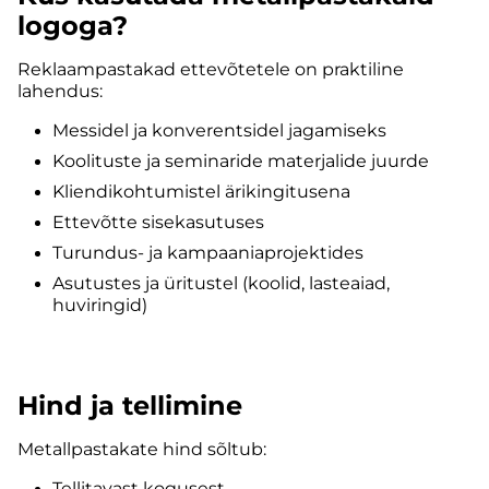
logoga?
Reklaampastakad ettevõtetele on praktiline
lahendus:
Messidel ja konverentsidel jagamiseks
Koolituste ja seminaride materjalide juurde
Kliendikohtumistel ärikingitusena
Ettevõtte sisekasutuses
Turundus- ja kampaaniaprojektides
Asutustes ja üritustel (koolid, lasteaiad,
huviringid)
Hind ja tellimine
Metallpastakate hind sõltub:
Tellitavast kogusest