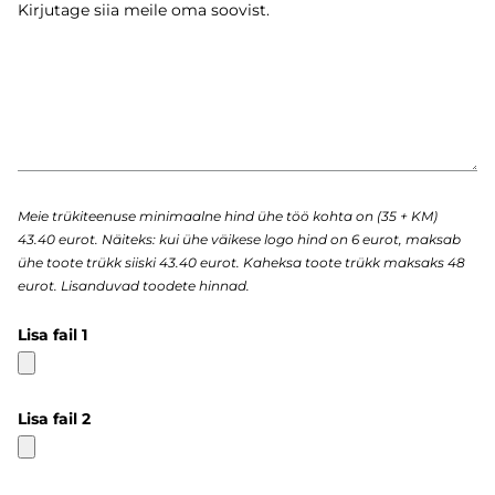
Meie trükiteenuse minimaalne hind ühe töö kohta on (35 + KM)
43.40 eurot. Näiteks: kui ühe väikese logo hind on 6 eurot, maksab
ühe toote trükk siiski 43.40 eurot. Kaheksa toote trükk maksaks 48
eurot. Lisanduvad toodete hinnad.
Lisa fail 1
Lisa fail 2