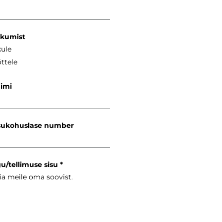
kkumist
kule
ttele
nimi
ukohuslase number
gu/tellimuse sisu