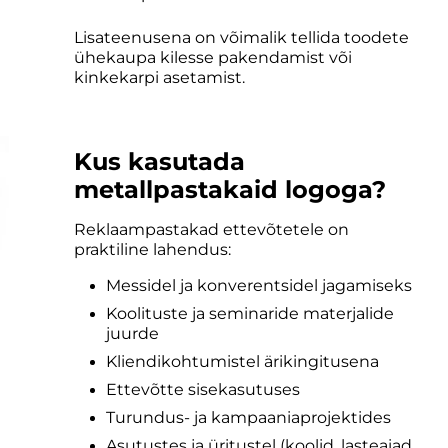
Lisateenusena on võimalik tellida toodete
ühekaupa kilesse pakendamist või
kinkekarpi asetamist.
Kus kasutada
metallpastakaid logoga?
Reklaampastakad ettevõtetele on
praktiline lahendus:
Messidel ja konverentsidel jagamiseks
Koolituste ja seminaride materjalide
juurde
Kliendikohtumistel ärikingitusena
Ettevõtte sisekasutuses
Turundus- ja kampaaniaprojektides
Asutustes ja üritustel (koolid, lasteaiad,