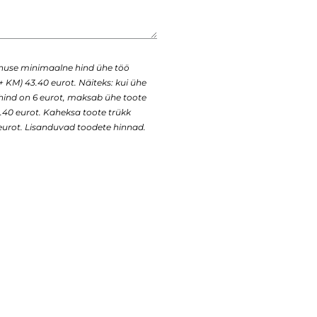
enuse minimaalne hind ühe töö
+ KM) 43.40 eurot. Näiteks: kui ühe
 hind on 6 eurot, maksab ühe toote
43.40 eurot. Kaheksa toote trükk
urot. Lisanduvad toodete hinnad.