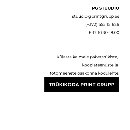
PG STUUDIO
stuudio@printgrupp.ee
(+372) 555 15 626
E-R: 10:30-18:00
Külasta ka meie pabertrükiste,
koopiateenuste ja
fotomeenete osakonna kodulehte:
TRÜKIKODA PRINT GRUPP