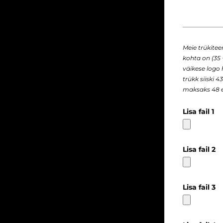
Meie trükite
kohta on (35 
väikese logo
trükk siiski 
maksaks 48 e
Lisa fail 1
Lisa fail 2
Lisa fail 3