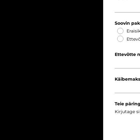
Soovin pa
Eraisi
Ettevõ
Ettevõtte 
Käibemaks
Teie pärin