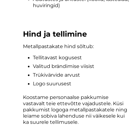
huviringid)
Hind ja tellimine
Metallpastakate hind sõltub:
Tellitavast kogusest
Valitud brändimise viisist
Trükivärvide arvust
Logo suurusest
Koostame personaalse pakkumise
vastavalt teie ettevõtte vajadustele. Küsi
pakkumist logoga metallpastakatele ning
leiame sobiva lahenduse nii väikesele kui
ka suurele tellimusele.