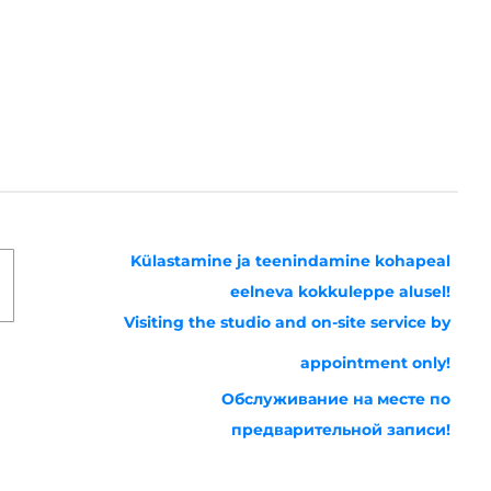
Külastamine ja teenindamine kohapeal
eelneva kokkuleppe alusel!
Visiting the studio and on-site service by
appointment only!
Обслуживание на месте по
предварительной записи!