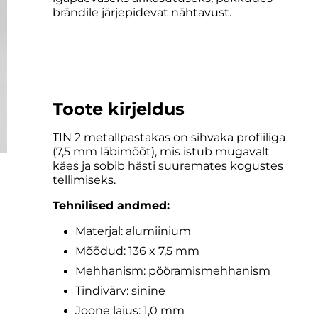
brändile järjepidevat nähtavust.
Toote kirjeldus
TIN 2 metallpastakas on sihvaka profiiliga
(7,5 mm läbimõõt), mis istub mugavalt
käes ja sobib hästi suuremates kogustes
tellimiseks.
Tehnilised andmed:
Materjal: alumiinium
Mõõdud: 136 x 7,5 mm
Mehhanism: pööramismehhanism
Tindivärv: sinine
Joone laius: 1,0 mm