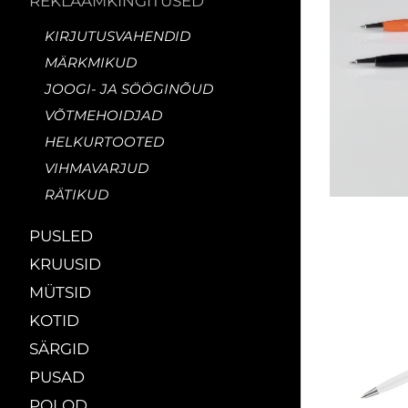
REKLAAMKINGITUSED
KIRJUTUSVAHENDID
MÄRKMIKUD
JOOGI- JA SÖÖGINÕUD
VÕTMEHOIDJAD
HELKURTOOTED
VIHMAVARJUD
RÄTIKUD
PUSLED
KRUUSID
MÜTSID
KOTID
SÄRGID
PUSAD
POLOD