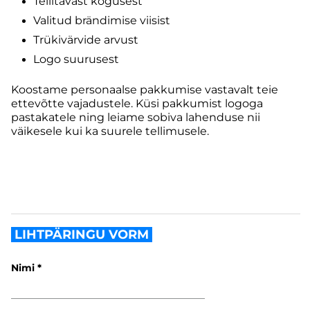
Tellitavast kogusest
Valitud brändimise viisist
Trükivärvide arvust
Logo suurusest
Koostame personaalse pakkumise vastavalt teie
ettevõtte vajadustele. Küsi pakkumist logoga
pastakatele ning leiame sobiva lahenduse nii
väikesele kui ka suurele tellimusele.
LIHTPÄRINGU VORM
Nimi