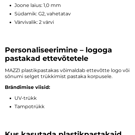
Joone laius: 1,0 mm
Südamik: G2, vahetatav
Värvivalik: 2 värvi
Personaliseerimine – logoga
pastakad ettevõtetele
MAZZI plastikpastakas võimaldab ettevõtte logo või
sõnumi selget trükkimist pastaka korpusele.
Brändimise viisid:
UV-trükk
Tampotrükk
Kus kasutada plastikpastakaid