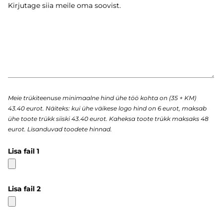
Meie trükiteenuse minimaalne hind ühe töö kohta on (35 + KM)
43.40 eurot. Näiteks: kui ühe väikese logo hind on 6 eurot, maksab
ühe toote trükk siiski 43.40 eurot. Kaheksa toote trükk maksaks 48
eurot. Lisanduvad toodete hinnad.
Lisa fail 1
Lisa fail 2