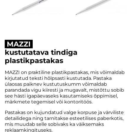
MAZZI
kustutatava tindiga
plastikpastakas
MAZZI on praktiline plastikpastakas, mis võimaldab
kirjutatud teksti hõlpsasti kustutada. Pastaka
ülaosas paiknev kustutuskumm võimaldab
parandada vigu kiiresti ja mugavalt, mistõttu sobib
see hästi igapäevaseks kasutamiseks õppimisel,
märkmete tegemisel või kontoritöös.
Pastakas on kujundatud valge korpuse ja värviliste
detailidega ning tarnitakse esteetilises paberkotis,
mis muudab selle sobivaks ka väiksemaks
reklaamkingituseks.