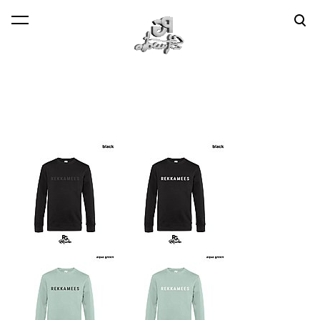
lisati ostukorvi.
Vaata ostukorvi