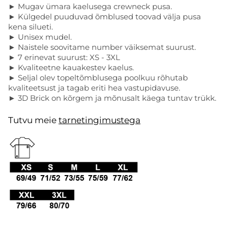
► Mugav ümara kaelusega crewneck pusa.
► Külgedel puuduvad õmblused toovad välja pusa
kena silueti.
► Unisex mudel.
► Naistele soovitame number väiksemat suurust.
► 7 erinevat suurust: XS - 3XL
► Kvaliteetne kauakestev kaelus.
► Seljal olev topeltõmblusega poolkuu rõhutab
kvaliteetsust ja tagab eriti hea vastupidavuse.
►
3D Brick on kõrgem ja mõnusalt käega tuntav trükk.
Tutvu meie
tarnetingimustega
.