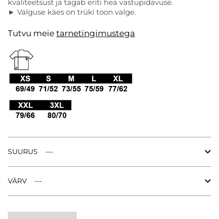
kvaliteetsust ja tagab eriti hea vastupidavuse.
►
Valguse käes on trüki toon valge.
Tutvu meie
tarnetingimustega
.
SUURUS
VÄRV