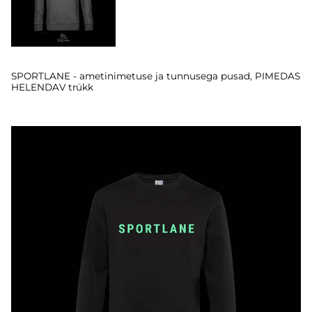
SPORTLANE - ametinimetuse ja tunnusega pusad, PIMEDAS
HELENDAV trükk