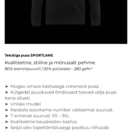
Tekstiga pusa SPORTLANE
Kvaliteetne, stiilne ja mõnusalt pehme.
80% kammpuuvill / 20% polüester - 280 gr/m²
► Mugav ümara kaelusega crewneck pusa.
► Külgedel puuduvad õmblused toovad välja pusa
kena silueti.
► Unisex mudel.
► Naistele soovitame number väiksemat suurust.
► 7 erinevat suurust: XS - 3XL
► Kvaliteetne kauakestev kaelus.
► Seljal olev topeltõmblusega poolkuu rõhutab