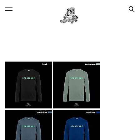
lisati ostukorvi.
Vaata ostukorvi