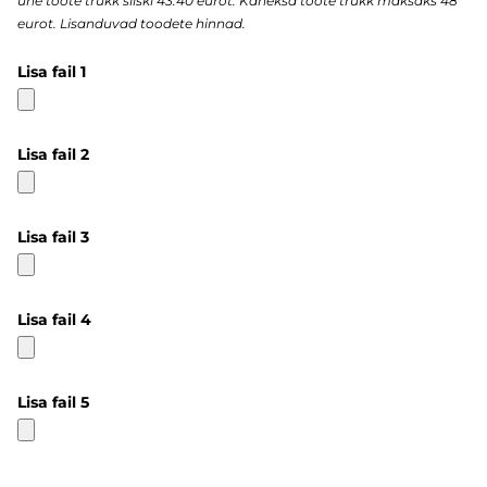
ühe toote trükk siiski 43.40 eurot. Kaheksa toote trükk maksaks 48
eurot. Lisanduvad toodete hinnad.
Lisa fail 1
Lisa fail 2
Lisa fail 3
Lisa fail 4
Lisa fail 5