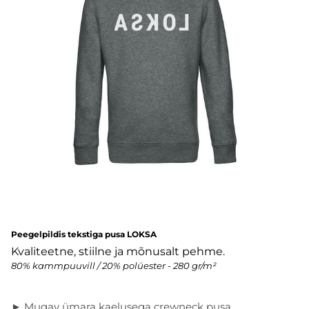
Peegelpildis tekstiga pusa LOKSA
Kvaliteetne, stiilne ja mõnusalt pehme.
80% kammpuuvill / 20% polüester - 280 gr/m²
► Mugav ümara kaelusega crewneck pusa.