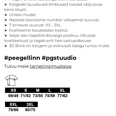
► Külgedel puuduvad õmblused toovad välja pusa
kena silueti.
► Unisex mudel.
► Naistele soovitame number väiksemat suurust.
► 7 erinevat suurust: XS - 3XL
► Kvaliteetne kauakestev kaelus.
► Seljal olev topeltõmblusega poolkuu rõhutab
kvaliteetsust ja tagab eriti hea vastupidavuse.
► 3D Brick on kõrgem ja mõnusalt käega tuntav trükk.
#peegellinn #pgstuudio
Tutvu meie
tarnetingimustega
.