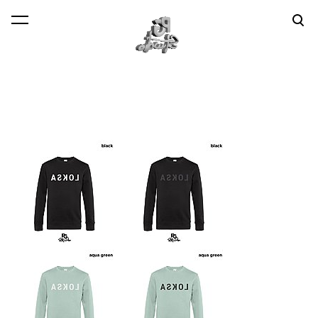
lisati ostukorvi.
Vaata ostukorvi