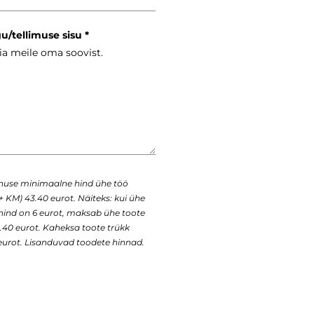
gu/tellimuse sisu
enuse minimaalne hind ühe töö
+ KM) 43.40 eurot. Näiteks: kui ühe
 hind on 6 eurot, maksab ühe toote
43.40 eurot. Kaheksa toote trükk
urot. Lisanduvad toodete hinnad.