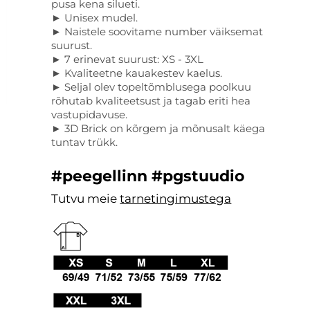
pusa kena silueti.
► Unisex mudel.
► Naistele soovitame number väiksemat
suurust.
► 7 erinevat suurust: XS - 3XL
► Kvaliteetne kauakestev kaelus.
► Seljal olev topeltõmblusega poolkuu
rõhutab kvaliteetsust ja tagab eriti hea
vastupidavuse.
► 3D Brick on kõrgem ja mõnusalt käega
tuntav trükk.
#peegellinn #pgstuudio
Tutvu meie
tarnetingimustega