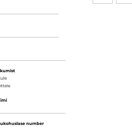
kkumist
kule
ttele
nimi
ukohuslase number