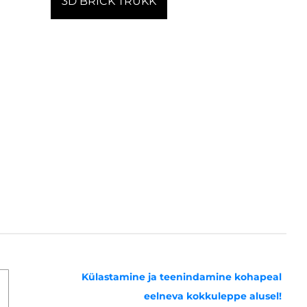
3D BRICK TRÜKK
Külastamine ja teenindamine kohapeal
eelneva kokkuleppe alusel!