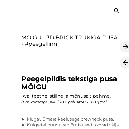
lisati ostukorvi.
Vaata ostukorvi
MÕIGU - 3D BRICK TRÜKIGA PUSA
- #peegellinn
Peegelpildis tekstiga pusa
MÕIGU
Kvaliteetne, stiilne ja mõnusalt pehme.
80% kammpuuvill / 20% polüester - 280 gr/m²
► Mugav ümara kaelusega crewneck pusa.
► Külgedel puuduvad õmblused toovad välja