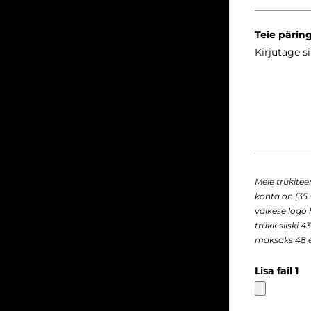
Teie pärin
Meie trükite
kohta on (35 
väikese logo
trükk siiski 
maksaks 48 e
Lisa fail 1