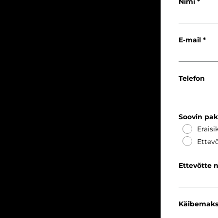
Nimi
E-mail
Telefon
Soovin pa
Eraisi
Ettevõ
Ettevõtte 
Käibemaks