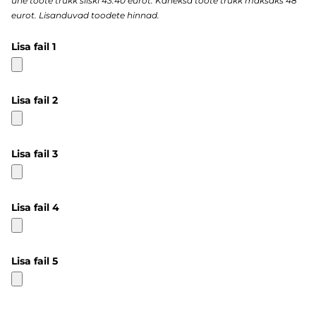
ühe toote trükk siiski 43.40 eurot. Kaheksa toote trükk maksaks 48
eurot. Lisanduvad toodete hinnad.
Lisa fail 1
Lisa fail 2
Lisa fail 3
Lisa fail 4
Lisa fail 5