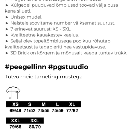
► Külgedel puuduvad õmblused toovad välja pusa
kena silueti.
► Unisex mudel.
► Naistele soovitame number väiksemat suurust.
► 7 erinevat suurust: XS - 3XL
► Kvaliteetne kauakestev kaelus.
► Seljal olev topeltõmblusega poolkuu rõhutab
kvaliteetsust ja tagab eriti hea vastupidavuse.
► 3D Brick on kõrgem ja mõnusalt käega tuntav trükk.
#peegellinn #pgstuudio
Tutvu meie
tarnetingimustega
.