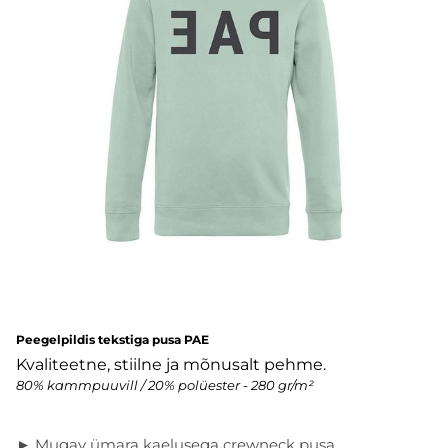
Peegelpildis tekstiga pusa PAE
Kvaliteetne, stiilne ja mõnusalt pehme.
80% kammpuuvill / 20% polüester - 280 gr/m²
► Mugav ümara kaelusega crewneck pusa.