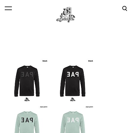
lisati ostukorvi.
Vaata ostukorvi