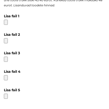
ühe toote trükk siiski 43.40 eurot. Kaheksa toote trükk maksaks 48
eurot. Lisanduvad toodete hinnad.
Lisa fail 1
Lisa fail 2
Lisa fail 3
Lisa fail 4
Lisa fail 5