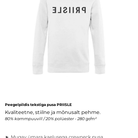
Peegelpildis tekstiga pusa PRIISLE
Kvaliteetne, stiilne ja mõnusalt pehme.
80% kammpuuvill / 20% polüester - 280 gr/m²
► Mugav ümara kaelusega crewneck pusa.