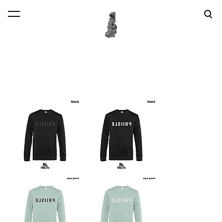
lisati ostukorvi.
Vaata ostukorvi