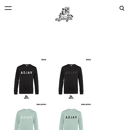
lisati ostukorvi.
Vaata ostukorvi