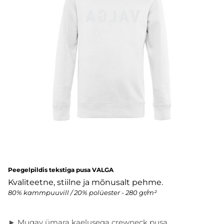
Peegelpildis tekstiga pusa VALGA
Kvaliteetne, stiilne ja mõnusalt pehme.
80% kammpuuvill / 20% polüester - 280 gr/m²
► Mugav ümara kaelusega crewneck pusa.