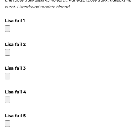
ühe toote trükk siiski 43.40 eurot. Kaheksa toote trükk maksaks 48
eurot. Lisanduvad toodete hinnad.
Lisa fail 1
Lisa fail 2
Lisa fail 3
Lisa fail 4
Lisa fail 5