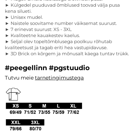
► Külgedel puuduvad õmblused toovad välja pusa
kena silueti.
► Unisex mudel.
► Naistele soovitame number väiksemat suurust.
► 7 erinevat suurust: XS - 3XL
► Kvaliteetne kauakestev kaelus.
► Seljal olev topeltõmblusega poolkuu rõhutab
kvaliteetsust ja tagab eriti hea vastupidavuse.
► 3D Brick on kõrgem ja mõnusalt käega tuntav trükk.
#peegellinn #pgstuudio
Tutvu meie
tarnetingimustega
.