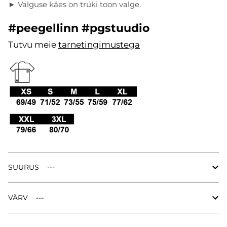
► Valguse käes on trüki toon valge.
#peegellinn #pgstuudio
Tutvu meie
tarnetingimustega
.
SUURUS
VÄRV