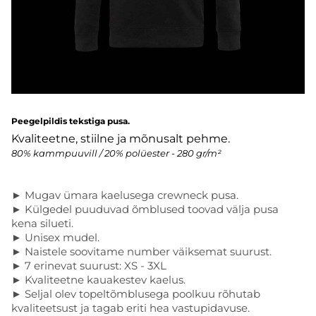
Peegelpildis tekstiga pusa.
Kvaliteetne, stiilne ja mõnusalt pehme.
80% kammpuuvill / 20% polüester - 280 gr/m²
► Mugav ümara kaelusega crewneck pusa.
► Külgedel puuduvad õmblused toovad välja pusa
kena silueti.
► Unisex mudel.
► Naistele soovitame number väiksemat suurust.
► 7 erinevat suurust: XS - 3XL
► Kvaliteetne kauakestev kaelus.
► Seljal olev topeltõmblusega poolkuu rõhutab
kvaliteetsust ja tagab eriti hea vastupidavuse.