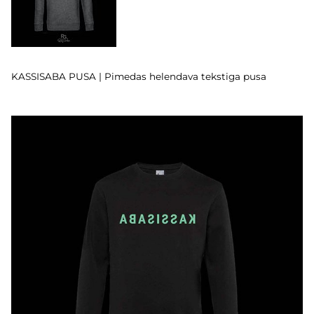
KASSISABA PUSA | Pimedas helendava tekstiga pusa