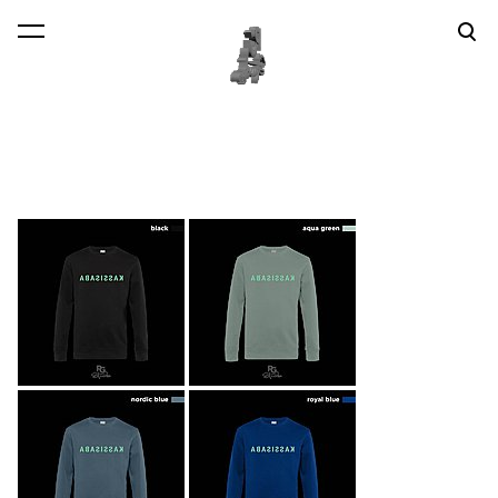
lisati ostukorvi.
Vaata ostukorvi