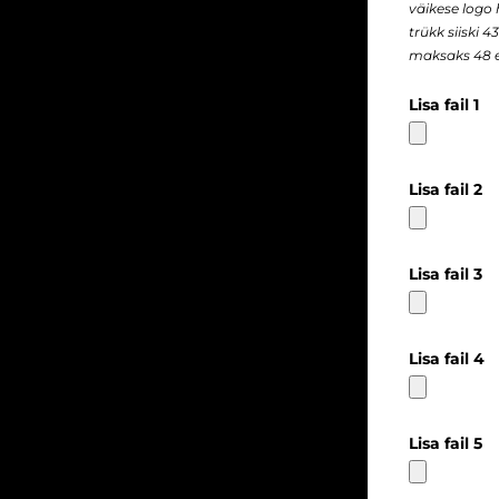
väikese logo
trükk siiski 
maksaks 48 e
Lisa fail 1
Lisa fail 2
Lisa fail 3
Lisa fail 4
Lisa fail 5