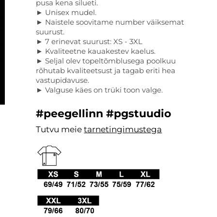
pusa kena silueti.
► Unisex mudel.
► Naistele soovitame number väiksemat
suurust.
► 7 erinevat suurust: XS - 3XL
► Kvaliteetne kauakestev kaelus.
► Seljal olev topeltõmblusega poolkuu
rõhutab kvaliteetsust ja tagab eriti hea
vastupidavuse.
► Valguse käes on trüki toon valge.
#peegellinn #pgstuudio
Tutvu meie
tarnetingimustega