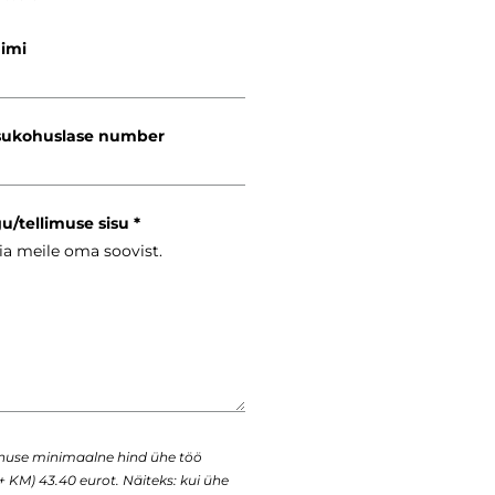
nimi
ukohuslase number
gu/tellimuse sisu
enuse minimaalne hind ühe töö
+ KM) 43.40 eurot. Näiteks: kui ühe