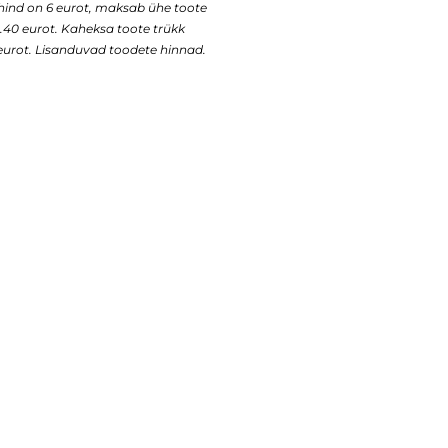
 hind on 6 eurot, maksab ühe toote
43.40 eurot. Kaheksa toote trükk
urot. Lisanduvad toodete hinnad.