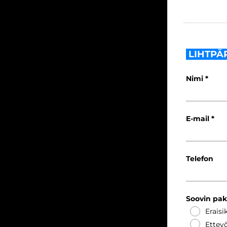
LIHTPÄ
Nimi
E-mail
Telefon
Soovin pa
Eraisi
Ettevõ