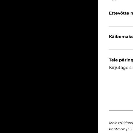
Ettevõtte 
Käibemaks
Teie pärin
Meie trükite
kohta on (35 