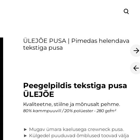
lisati ostukorvi.
Vaata ostukorvi
ÜLEJÕE PUSA | Pimedas helendava
tekstiga pusa
Peegelpildis tekstiga pusa
ÜLEJÕE
Kvaliteetne, stiilne ja mõnusalt pehme.
80% kammpuuvill / 20% polüester - 280 gr/m²
► Mugav ümara kaelusega crewneck pusa.
► Külgedel puuduvad õmblused toovad välja