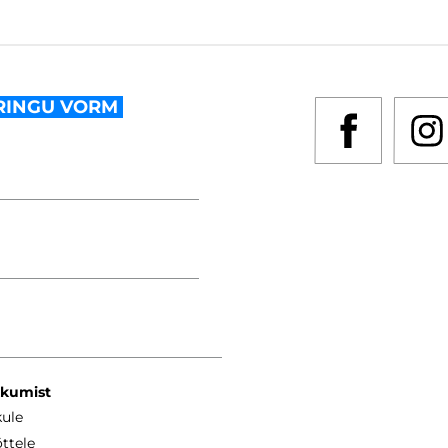
RINGU VORM
kkumist
kule
ttele