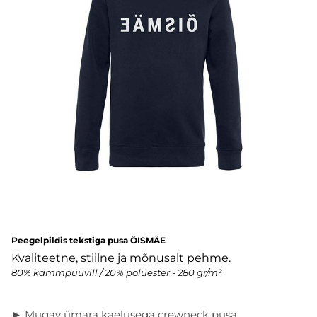
Peegelpildis tekstiga pusa ÕISMÄE
Kvaliteetne, stiilne ja mõnusalt pehme.
80% kammpuuvill / 20% polüester - 280 gr/m²
► Mugav ümara kaelusega crewneck pusa.