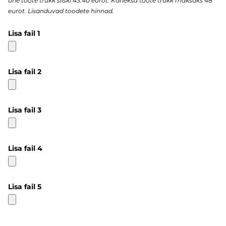
ühe toote trükk siiski 43.40 eurot. Kaheksa toote trükk maksaks 48
eurot. Lisanduvad toodete hinnad.
Lisa fail 1
Lisa fail 2
Lisa fail 3
Lisa fail 4
Lisa fail 5