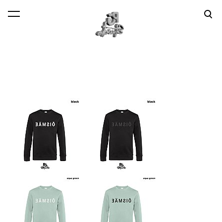
lisati ostukorvi.
Vaata ostukorvi