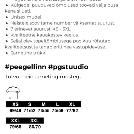
► Külgedel puuduvad õmblused toovad välja pusa
kena silueti.
► Unisex mudel.
► Naistele soovitame number väiksemat suurust.
► 7 erinevat suurust: XS - 3XL
► Kvaliteetne kauakestev kaelus.
► Seljal olev topeltõmblusega poolkuu rõhutab
kvaliteetsust ja tagab eriti hea vastupidavuse.
► Sametine trükk.
#peegellinn #pgstuudio
Tutvu meie
tarnetingimustega
.