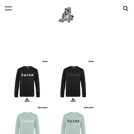
lisati ostukorvi.
Vaata ostukorvi