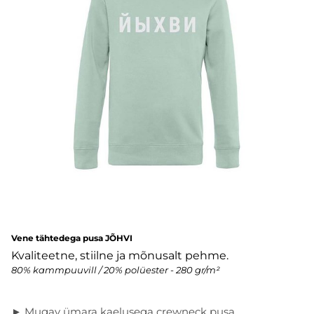
Vene tähtedega pusa JÕHVI
Kvaliteetne, stiilne ja mõnusalt pehme.
80% kammpuuvill / 20% polüester - 280 gr/m²
► Mugav ümara kaelusega crewneck pusa.