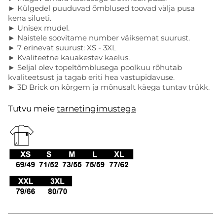
► Külgedel puuduvad õmblused toovad välja pusa
kena silueti.
► Unisex mudel.
► Naistele soovitame number väiksemat suurust.
► 7 erinevat suurust: XS - 3XL
► Kvaliteetne kauakestev kaelus.
► Seljal olev topeltõmblusega poolkuu rõhutab
kvaliteetsust ja tagab eriti hea vastupidavuse.
► 3D Brick on kõrgem ja mõnusalt käega tuntav trükk.
Tutvu meie
tarnetingimustega
.