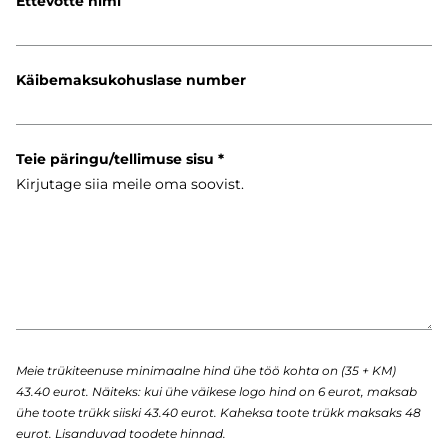
Ettevõtte nimi
Käibemaksukohuslase number
Teie päringu/tellimuse sisu
Meie trükiteenuse minimaalne hind ühe töö kohta on (35 + KM)
43.40 eurot. Näiteks: kui ühe väikese logo hind on 6 eurot, maksab
ühe toote trükk siiski 43.40 eurot. Kaheksa toote trükk maksaks 48
eurot. Lisanduvad toodete hinnad.