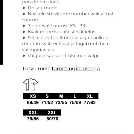
pusa kena silueti.
► Unisex mudel.
► Naistele soovitame number väiksemat
suurust.
► 7 erinevat suurust: XS - 3XL
► Kvaliteetne kauakestev kaelus.
► Seljal olev topeltõmblusega poolkuu
rõhutab kvaliteetsust ja tagab eriti hea
vastupidavuse.
► Valguse käes on trüki toon valge.
Tutvu meie
tarnetingimustega
.