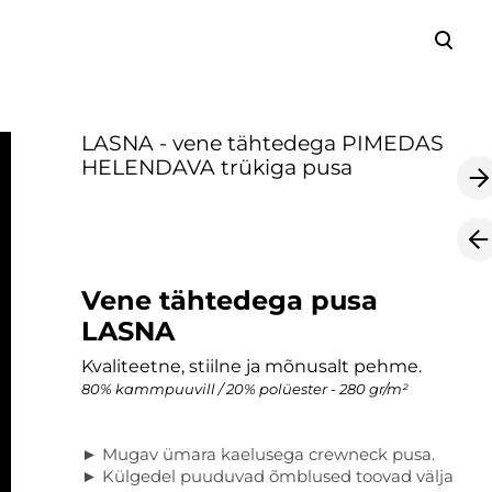
lisati ostukorvi.
Vaata ostukorvi
LASNA - vene tähtedega PIMEDAS
HELENDAVA trükiga pusa
Vene tähtedega pusa
LASNA
Kvaliteetne, stiilne ja mõnusalt pehme.
80% kammpuuvill / 20% polüester - 280 gr/m²
► Mugav ümara kaelusega crewneck pusa.
► Külgedel puuduvad õmblused toovad välja