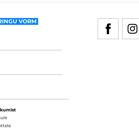
RINGU VORM
kkumist
kule
ttele