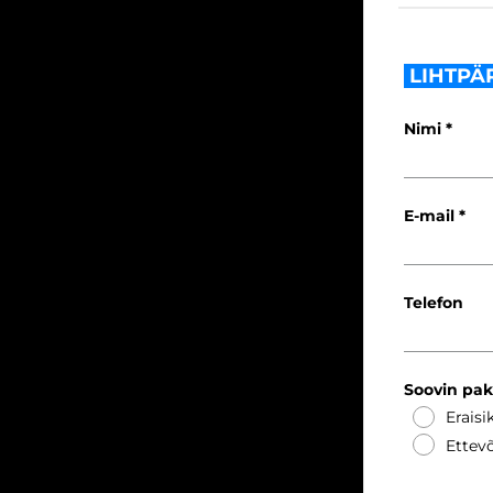
LIHTPÄ
Nimi
E-mail
Telefon
Soovin pa
Eraisi
Ettevõ