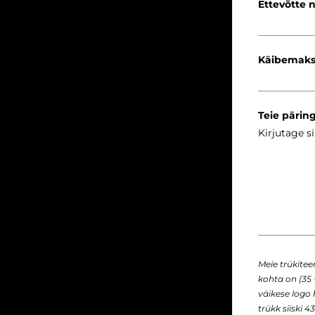
Ettevõtte 
Käibemaks
Teie pärin
Meie trükite
kohta on (35 
väikese logo
trükk siiski 