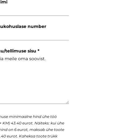
nimi
ukohuslase number
gu/tellimuse sisu
enuse minimaalne hind ühe töö
+ KM) 43.40 eurot. Näiteks: kui ühe
 hind on 6 eurot, maksab ühe toote
43.40 eurot. Kaheksa toote trükk