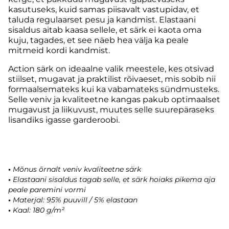
kasutuseks, kuid samas piisavalt vastupidav, et
taluda regulaarset pesu ja kandmist. Elastaani
sisaldus aitab kaasa sellele, et särk ei kaota oma
kuju, tagades, et see näeb hea välja ka peale
mitmeid kordi kandmist.
Action särk on ideaalne valik meestele, kes otsivad
stiilset, mugavat ja praktilist rõivaeset, mis sobib nii
formaalsemateks kui ka vabamateks sündmusteks.
Selle veniv ja kvaliteetne kangas pakub optimaalset
mugavust ja liikuvust, muutes selle suurepäraseks
lisandiks igasse garderoobi.
•
Mõnus õrnalt veniv kvaliteetne särk
•
Elastaani sisaldus tagab selle, et särk hoiaks pikema aja
peale paremini vormi
•
Materjal: 95% puuvill / 5% elastaan
•
Kaal: 180 g/m²