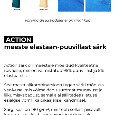
Värvinäidised kodulehel on tinglikud
ACTION
meeste elastaan-puuvillast särk
Action särk on meestele mõeldud kvaliteetne
rõivaese, mis on valmistatud 95% puuvillast ja 5%
elastaanist.
See materjalikombinatsioon tagab särki mõnusa
venivuse, mis võimaldab suuremat mugavust ja
liikumisvabadust, samal ajal säilitades riietuse
esialgse vormi ka pikaajalisel kandmisel.
Särgi kaal on 180 g/m², mis teeb sellest piisavalt
kerge, et pakkuda mugavust igapäevaseks