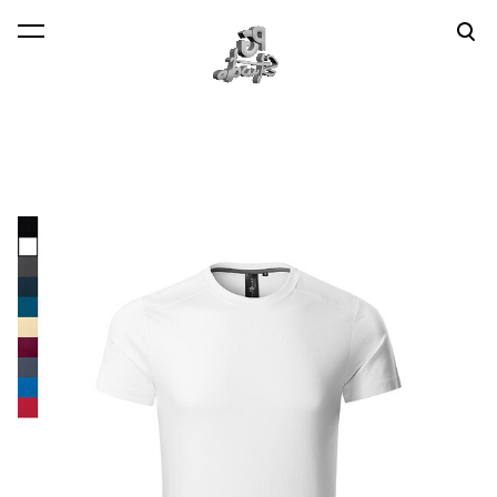
lisati ostukorvi.
Vaata ostukorvi