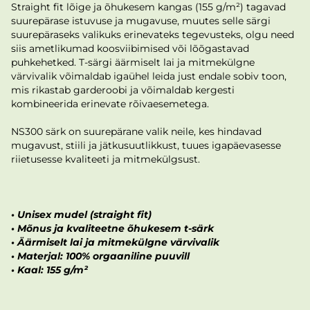
Straight fit lõige ja õhukesem kangas (155 g/m²) tagavad
suurepärase istuvuse ja mugavuse, muutes selle särgi
suurepäraseks valikuks erinevateks tegevusteks, olgu need
siis ametlikumad koosviibimised või lõõgastavad
puhkehetked. T-särgi äärmiselt lai ja mitmekülgne
värvivalik võimaldab igaühel leida just endale sobiv toon,
mis rikastab garderoobi ja võimaldab kergesti
kombineerida erinevate rõivaesemetega.
NS300 särk on suurepärane valik neile, kes hindavad
mugavust, stiili ja jätkusuutlikkust, tuues igapäevasesse
riietusesse kvaliteeti ja mitmekülgsust.
•
Unisex mudel (straight fit)
•
Mõnus ja kvaliteetne õhukesem t-särk
•
Äärmiselt lai ja mitmekülgne värvivalik
•
Materjal: 100% orgaaniline puuvill
•
Kaal: 155 g/m²