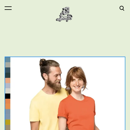
lisati ostukorvi.
Vaata ostukorvi