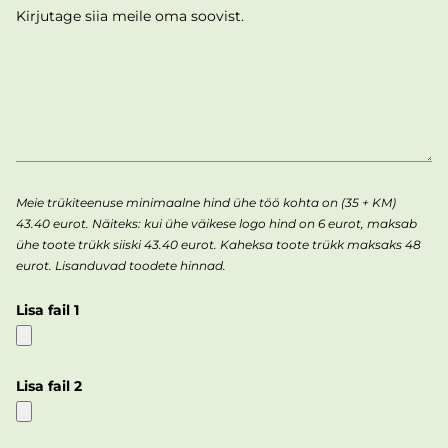
Meie trükiteenuse minimaalne hind ühe töö kohta on (35 + KM)
43.40 eurot. Näiteks: kui ühe väikese logo hind on 6 eurot, maksab
ühe toote trükk siiski 43.40 eurot. Kaheksa toote trükk maksaks 48
eurot. Lisanduvad toodete hinnad.
Lisa fail 1
Lisa fail 2