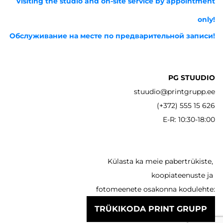
Visiting the studio and on-site service by appointment
only!
Обслуживание на месте по предварительной записи!
PG STUUDIO
stuudio@printgrupp.ee
(+372) 555 15 626
E-R: 10:30-18:00
Külasta ka meie pabertrükiste,
koopiateenuste ja
fotomeenete osakonna kodulehte:
TRÜKIKODA PRINT GRUPP