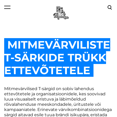
lisati ostukorvi.
Vaata ostukorvi
MITMEVÄRVILISTE
T-SÄRKIDE TRÜKK
ETTEVÕTETELE
Mitmevärvilised T-särgid on sobiv lahendus
ettevõtetele ja organisatsioonidele, kes soovivad
luua visuaalselt eristuva ja läbimõeldud
rõivalahenduse meeskondadele, üritustele või
kampaaniatele. Erinevate värvikombinatsioonidega
särgid aitavad esile tuua brändi isikupära, eristada