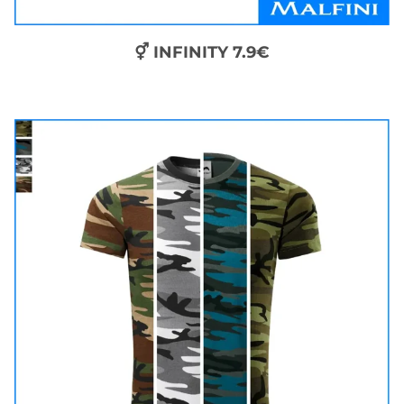
⚥ INFINITY 7.9€