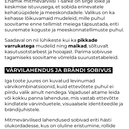
Enamik mitmevärvilisi T-särke on sirge lõike ja
keskmise istuvusega, et sobida erinevatele
kehatüüpidele ja meeskondadele. Valikus on ka
kehasse lõikuvamaid mudeleid, mille puhul
soovitame enne tellimist meiega täpsustada, eriti
suuremate koguste ja meeskonnatellimuste puhul.
Saadaval on nii lühikeste kui ka
pikkade
varrukatega
mudelid ning
maikad
, sõltuvalt
kasutusotstarbest ja hooajast. Parima sobivuse
tagamiseks soovitame võrrelda suurustetabeleid.
VÄRVILAHENDUS JA BRÄNDI SOBIVUS
Iga toote juures on kuvatud levinumad
värvikombinatsioonid, kuid ettevõtete puhul ei
piirdu valik ainult nendega. Vajadusel aitame leida
või kokku panna lahenduse, mis vastab ettevõtte
kindlatele värvinõuetele, visuaalsele identiteedile ja
brändijuhistele.
Mitmevärvilised lahendused sobivad eriti hästi
olukordadesse, kus on oluline eristumine, rollide