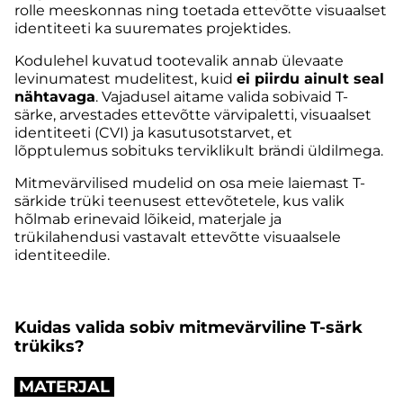
rolle meeskonnas ning toetada ettevõtte visuaalset
identiteeti ka suuremates projektides.
Kodulehel kuvatud tootevalik annab ülevaate
levinumatest mudelitest, kuid
ei piirdu ainult seal
nähtavaga
. Vajadusel aitame valida sobivaid T-
särke, arvestades ettevõtte värvipaletti, visuaalset
identiteeti (CVI) ja kasutusotstarvet, et
lõpptulemus sobituks terviklikult brändi üldilmega.
Mitmevärvilised mudelid on osa meie laiemast
T-
särkide trüki teenusest ettevõtetele
, kus valik
hõlmab erinevaid lõikeid, materjale ja
trükilahendusi
vastavalt ettevõtte visuaalsele
identiteedile.
Kuidas valida sobiv mitmevärviline T-särk
trükiks?
MATERJAL