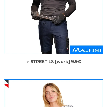
♂ STREET LS [work] 9.9€