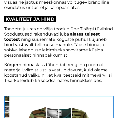
visuaalne jaotus meeskonnas või tugev brändiline
esindatus üritustel ja kampaaniates.
KVALITEET JA HIND
Toodete juures on välja toodud ühe T-särgi tükihind.
Soodustused rakenduvad juba
alates teisest
tootest
ning suuremate koguste puhul kujuneb
hind vastavalt tellimuse mahule. Täpse hinna ja
sobiva lahenduse leidmiseks soovitame küsida
personaalset hinnapakkumist.
Kõrgem hinnaklass tähendab reeglina paremat
materjali, viimistlust ja vastupidavust, kuid oleme
koostanud valiku nii, et kvaliteetseid mitmevärvilisi
T-särke leidub ka soodsamates hinnaklassides.