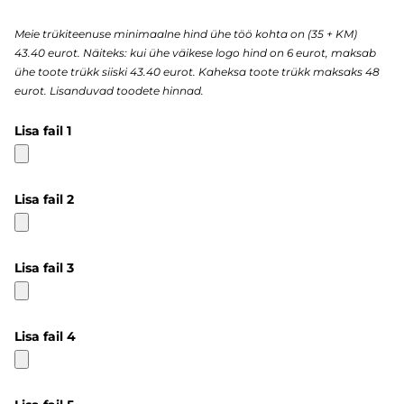
Meie trükiteenuse minimaalne hind ühe töö kohta on (35 + KM)
43.40 eurot. Näiteks: kui ühe väikese logo hind on 6 eurot, maksab
ühe toote trükk siiski 43.40 eurot. Kaheksa toote trükk maksaks 48
eurot. Lisanduvad toodete hinnad.
Lisa fail 1
Lisa fail 2
Lisa fail 3
Lisa fail 4