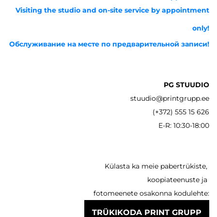
Visiting the studio and on-site service by appointment
only!
Обслуживание на месте по предварительной записи!
PG STUUDIO
stuudio@printgrupp.ee
(+372) 555 15 626
E-R: 10:30-18:00
Külasta ka meie pabertrükiste,
koopiateenuste ja
fotomeenete osakonna kodulehte:
TRÜKIKODA PRINT GRUPP