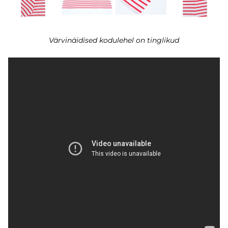
Värvinäidised kodulehel on tinglikud