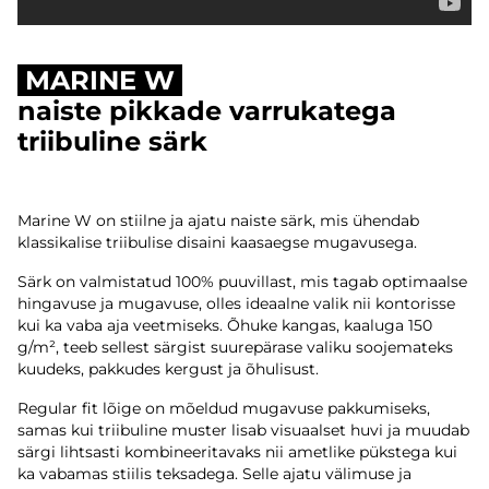
MARINE W
naiste pikkade varrukatega
triibuline särk
Marine W on stiilne ja ajatu naiste särk, mis ühendab
klassikalise triibulise disaini kaasaegse mugavusega.
Särk on valmistatud 100% puuvillast, mis tagab optimaalse
hingavuse ja mugavuse, olles ideaalne valik nii kontorisse
kui ka vaba aja veetmiseks. Õhuke kangas, kaaluga 150
g/m², teeb sellest särgist suurepärase valiku soojemateks
kuudeks, pakkudes kergust ja õhulisust.
Regular fit lõige on mõeldud mugavuse pakkumiseks,
samas kui triibuline muster lisab visuaalset huvi ja muudab
särgi lihtsasti kombineeritavaks nii ametlike pükstega kui
ka vabamas stiilis teksadega. Selle ajatu välimuse ja