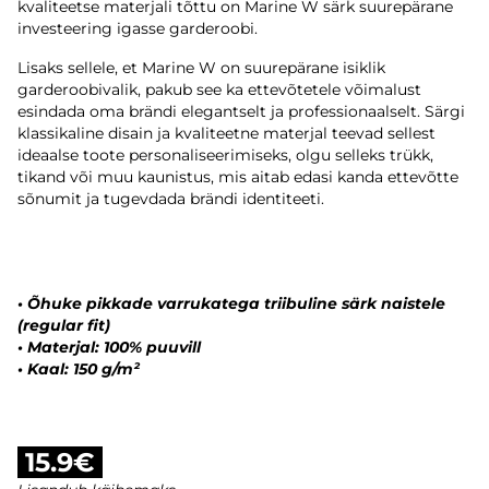
kvaliteetse materjali tõttu on Marine W särk suurepärane
investeering igasse garderoobi.
Lisaks sellele, et Marine W on suurepärane isiklik
garderoobivalik, pakub see ka ettevõtetele võimalust
esindada oma brändi elegantselt ja professionaalselt. Särgi
klassikaline disain ja kvaliteetne materjal teevad sellest
ideaalse toote personaliseerimiseks, olgu selleks trükk,
tikand või muu kaunistus, mis aitab edasi kanda ettevõtte
sõnumit ja tugevdada brändi identiteeti.
•
Õhuke pikkade varrukatega triibuline särk naistele
(regular fit)
•
Materjal: 100% puuvill
•
Kaal: 150 g/m²
15.9€