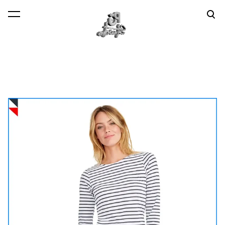
lisati ostukorvi.
Vaata ostukorvi