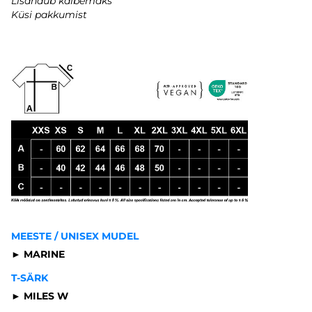
Lisandub käibemaks
Küsi pakkumist
MEESTE / UNISEX MUDEL
► MARINE
T-SÄRK
► MILES W