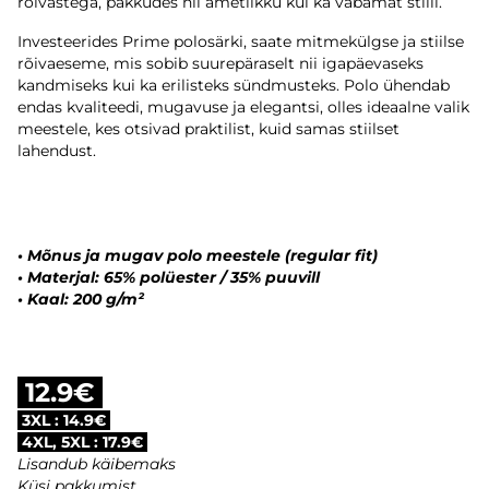
rõivastega, pakkudes nii ametlikku kui ka vabamat stiili.
Investeerides Prime polosärki, saate mitmekülgse ja stiilse
rõivaeseme, mis sobib suurepäraselt nii igapäevaseks
kandmiseks kui ka erilisteks sündmusteks. Polo ühendab
endas kvaliteedi, mugavuse ja elegantsi, olles ideaalne valik
meestele, kes otsivad praktilist, kuid samas stiilset
lahendust.
•
Mõnus ja mugav polo meestele (regular fit)
•
Materjal: 65% polüester / 35% puuvill
•
Kaal: 200 g/m²
12.9€
3XL : 14.9€
4XL, 5XL : 17.9€
Lisandub käibemaks
Küsi pakkumist