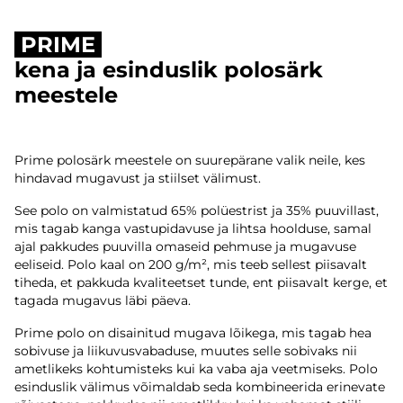
PRIME
kena ja esinduslik polosärk
meestele
Prime polosärk meestele on suurepärane valik neile, kes
hindavad mugavust ja stiilset välimust.
See polo on valmistatud 65% polüestrist ja 35% puuvillast,
mis tagab kanga vastupidavuse ja lihtsa hoolduse, samal
ajal pakkudes puuvilla omaseid pehmuse ja mugavuse
eeliseid. Polo kaal on 200 g/m², mis teeb sellest piisavalt
tiheda, et pakkuda kvaliteetset tunde, ent piisavalt kerge, et
tagada mugavus läbi päeva.
Prime polo on disainitud mugava lõikega, mis tagab hea
sobivuse ja liikuvusvabaduse, muutes selle sobivaks nii
ametlikeks kohtumisteks kui ka vaba aja veetmiseks. Polo
esinduslik välimus võimaldab seda kombineerida erinevate