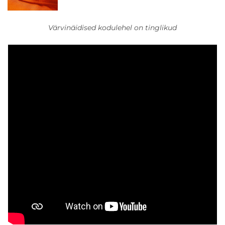
Värvinäidised kodulehel on tinglikud