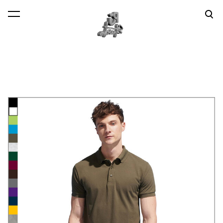
lisati ostukorvi.
Vaata ostukorvi