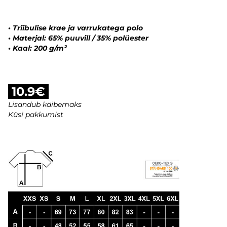
•
Triibulise krae ja varrukatega polo
•
Materjal: 65% puuvill / 35% polüester
•
Kaal: 200 g/m²
10.9€
Lisandub käibemaks
Küsi pakkumist