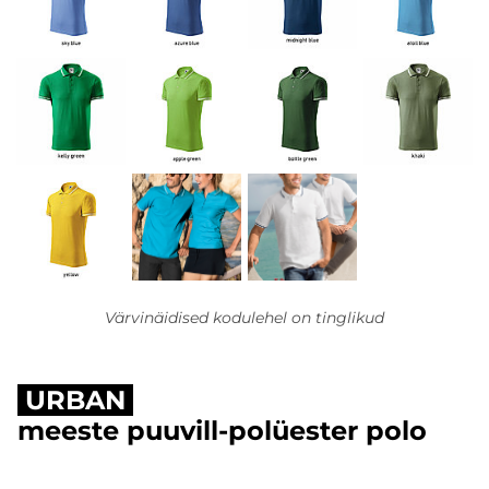
Värvinäidised kodulehel on tinglikud
URBAN
meeste puuvill-polüester polo