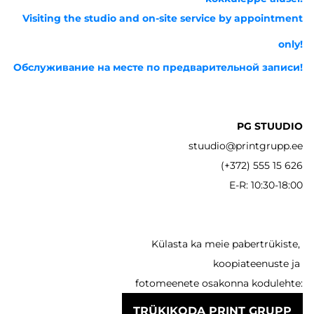
Visiting the studio and on-site service by appointment
only!
Обслуживание на месте по предварительной записи!
PG STUUDIO
stuudio@printgrupp.ee
(+372) 555 15 626
E-R: 10:30-18:00
Külasta ka meie pabertrükiste,
koopiateenuste ja
fotomeenete osakonna kodulehte:
TRÜKIKODA PRINT GRUPP