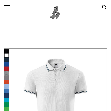
lisati ostukorvi.
Vaata ostukorvi