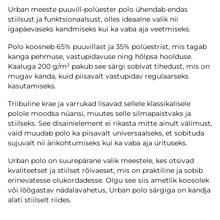
Urban meeste puuvill-polüester polo ühendab endas
stiilsust ja funktsionaalsust, olles ideaalne valik nii
igapäevaseks kandmiseks kui ka vaba aja veetmiseks.
Polo koosneb 65% puuvillast ja 35% polüestrist, mis tagab
kanga pehmuse, vastupidavuse ning hõlpsa hoolduse.
Kaaluga 200 g/m² pakub see särgi sobivat tihedust, mis on
mugav kanda, kuid piisavalt vastupidav regulaarseks
kasutamiseks.
Triibuline krae ja varrukad lisavad sellele klassikalisele
polole moodsa nüansi, muutes selle silmapaistvaks ja
stiilseks. See disainielement ei rikasta mitte ainult välimust,
vaid muudab polo ka piisavalt universaalseks, et sobituda
sujuvalt nii ärikohtumiseks kui ka vaba aja ürituseks.
Urban polo on suurepärane valik meestele, kes otsivad
kvaliteetset ja stiilset rõivaeset, mis on praktiline ja sobib
erinevatesse olukordadesse. Olgu see siis ametlik koosolek
või lõõgastav nädalavahetus, Urban polo särgiga on kandja
alati stiilselt riides.