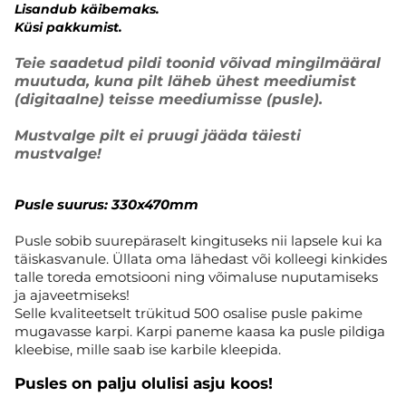
Lisandub käibemaks.
Küsi pakkumist.
Teie saadetud pildi toonid võivad mingilmääral
muutuda, kuna pilt läheb ühest meediumist
(digitaalne) teisse meediumisse (pusle).
Mustvalge pilt ei pruugi jääda täiesti
mustvalge!
Pusle suurus:
330x470mm
Pusle sobib suurepäraselt kingituseks nii lapsele kui ka
täiskasvanule. Üllata oma lähedast või kolleegi kinkides
talle toreda emotsiooni ning võimaluse nuputamiseks
ja ajaveetmiseks!
Selle kvaliteetselt trükitud 500 osalise pusle pakime
mugavasse karpi. Karpi paneme kaasa ka pusle pildiga
kleebise, mille saab ise karbile kleepida.
Pusles on palju olulisi asju koos!