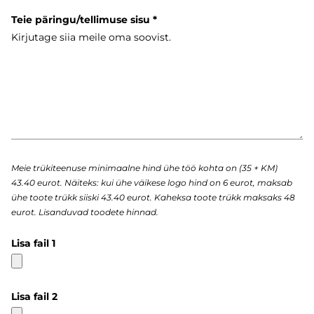
Teie päringu/tellimuse sisu
Meie trükiteenuse minimaalne hind ühe töö kohta on (35 + KM)
43.40 eurot. Näiteks: kui ühe väikese logo hind on 6 eurot, maksab
ühe toote trükk siiski 43.40 eurot. Kaheksa toote trükk maksaks 48
eurot. Lisanduvad toodete hinnad.
Lisa fail 1
Lisa fail 2