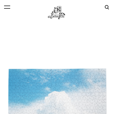
lisati ostukorvi.
Vaata ostukorvi