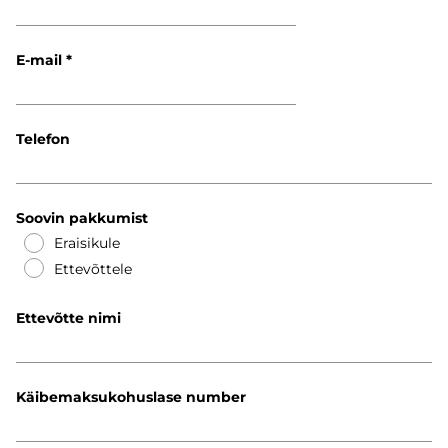
E-mail
Telefon
Soovin pakkumist
Eraisikule
Ettevõttele
Ettevõtte nimi
Käibemaksukohuslase number