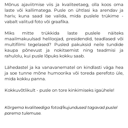
Mõnus ajaviitmise viis ja kvaliteetaeg, olla koos oma
laste või kallimatega. Pusle on ühtlasi ka arendav ja
hariv, kuna saad ise valida, mida puslele trükime -
vabalt valitud foto või graafika.
Miks mitte trükkida laste puslele näiteks
maailmakuulsad heliloojad, presidendid, teadlased või
multifilmi tegelased? Pusled pakuksid neile tundide
kaupa põnevust ja nokitsemist ning teadmisi ja
rahulolu, kui pusle lõpuks kokku saab.
Lähedastel ja ka vanavanematel on kindlasti väga hea
ja soe tunne mõne humoorika või toreda perefoto üle,
mida kokku panna.
Kokkuvõtlikult - pusle on tore kinkimiseks igaühele!
Kõrgema kvaliteediga fotod/kujundused tagavad puslel
parema tulemuse.