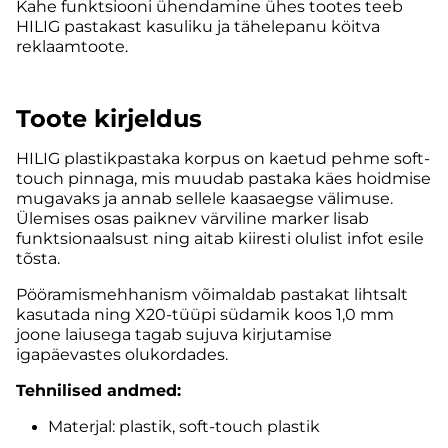
Kahe funktsiooni ühendamine ühes tootes teeb
HILIG pastakast kasuliku ja tähelepanu köitva
reklaamtoote.
Toote kirjeldus
HILIG plastikpastaka korpus on kaetud pehme soft-
touch pinnaga, mis muudab pastaka käes hoidmise
mugavaks ja annab sellele kaasaegse välimuse.
Ülemises osas paiknev värviline marker lisab
funktsionaalsust ning aitab kiiresti olulist infot esile
tõsta.
Pööramismehhanism võimaldab pastakat lihtsalt
kasutada ning X20-tüüpi südamik koos 1,0 mm
joone laiusega tagab sujuva kirjutamise
igapäevastes olukordades.
Tehnilised andmed:
Materjal: plastik, soft-touch plastik