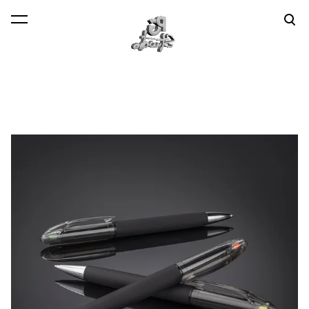
lisati ostukorvi.
Vaata ostukorvi