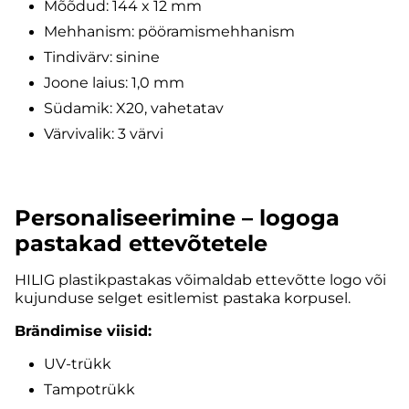
Mõõdud: 144 x 12 mm
Mehhanism: pööramismehhanism
Tindivärv: sinine
Joone laius: 1,0 mm
Südamik: X20, vahetatav
Värvivalik: 3 värvi
Personaliseerimine – logoga
pastakad ettevõtetele
HILIG plastikpastakas võimaldab ettevõtte logo või
kujunduse selget esitlemist pastaka korpusel.
Brändimise viisid:
UV-trükk
Tampotrükk