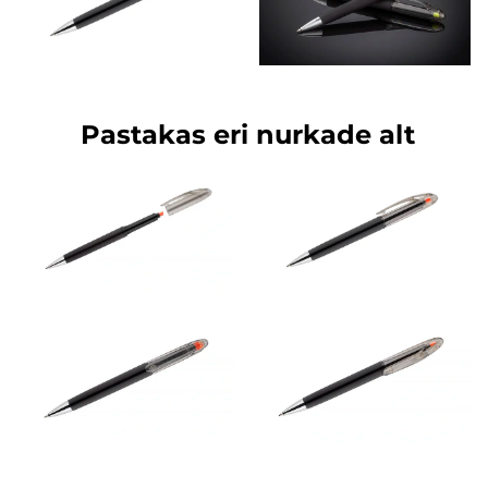
Pastakas eri nurkade alt