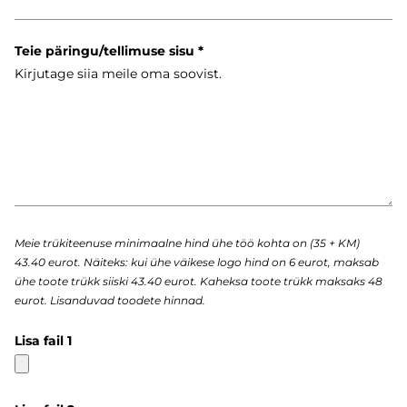
Teie päringu/tellimuse sisu
Meie trükiteenuse minimaalne hind ühe töö kohta on (35 + KM)
43.40 eurot. Näiteks: kui ühe väikese logo hind on 6 eurot, maksab
ühe toote trükk siiski 43.40 eurot. Kaheksa toote trükk maksaks 48
eurot. Lisanduvad toodete hinnad.
Lisa fail 1