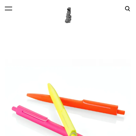
lisati ostukorvi.
Vaata ostukorvi