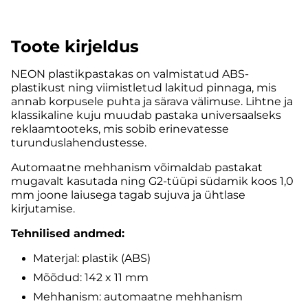
Toote kirjeldus
NEON plastikpastakas on valmistatud ABS-
plastikust ning viimistletud lakitud pinnaga, mis
annab korpusele puhta ja särava välimuse. Lihtne ja
klassikaline kuju muudab pastaka universaalseks
reklaamtooteks, mis sobib erinevatesse
turunduslahendustesse.
Automaatne mehhanism võimaldab pastakat
mugavalt kasutada ning G2-tüüpi südamik koos 1,0
mm joone laiusega tagab sujuva ja ühtlase
kirjutamise.
Tehnilised andmed:
Materjal: plastik (ABS)
Mõõdud: 142 x 11 mm
Mehhanism: automaatne mehhanism