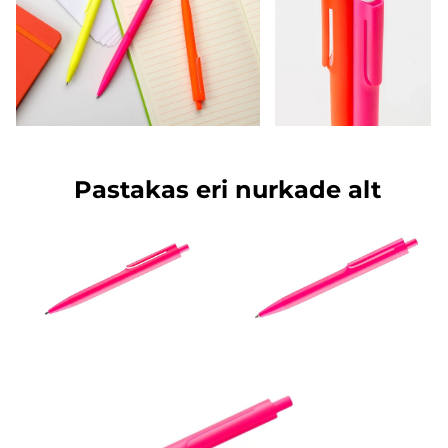
Pastakas eri nurkade alt