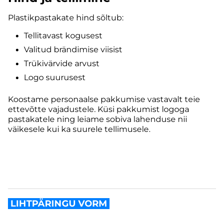
Plastikpastakate hind sõltub:
Tellitavast kogusest
Valitud brändimise viisist
Trükivärvide arvust
Logo suurusest
Koostame personaalse pakkumise vastavalt teie
ettevõtte vajadustele. Küsi pakkumist logoga
pastakatele ning leiame sobiva lahenduse nii
väikesele kui ka suurele tellimusele.
LIHTPÄRINGU VORM