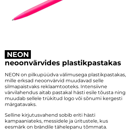
NEON
neoonvärvides plastikpastakas
NEON on pilkupüüdva välimusega plastikpastakas,
mille erksad neoonvärvid muudavad selle
silmapaistvaks reklaamtooteks. Intensiivne
värvilahendus aitab pastakal hästi esile tõusta ning
muudab sellele trükitud logo või sõnumi kergesti
märgatavaks.
Selline kirjutusvahend sobib eriti hästi
kampaaniateks, messidele ja üritustele, kus
eesmärk on brändile tähelepanu tõmmata.