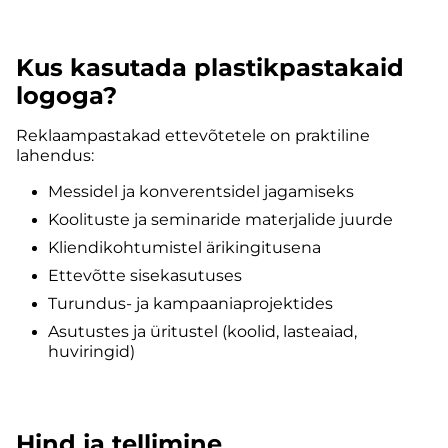
Kus kasutada plastikpastakaid
logoga?
Reklaampastakad ettevõtetele on praktiline
lahendus:
Messidel ja konverentsidel jagamiseks
Koolituste ja seminaride materjalide juurde
Kliendikohtumistel ärikingitusena
Ettevõtte sisekasutuses
Turundus- ja kampaaniaprojektides
Asutustes ja üritustel (koolid, lasteaiad,
huviringid)
Hind ja tellimine