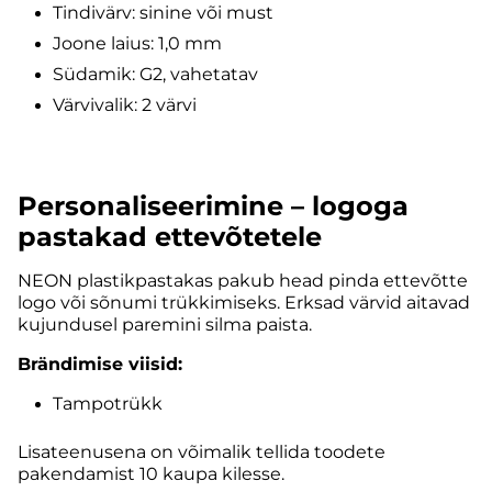
Tindivärv: sinine või must
Joone laius: 1,0 mm
Südamik: G2, vahetatav
Värvivalik: 2 värvi
Personaliseerimine – logoga
pastakad ettevõtetele
NEON plastikpastakas pakub head pinda ettevõtte
logo või sõnumi trükkimiseks. Erksad värvid aitavad
kujundusel paremini silma paista.
Brändimise viisid:
Tampotrükk
Lisateenusena on võimalik tellida toodete
pakendamist 10 kaupa kilesse.