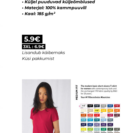
•
Küljel puuduvad küljeõmblused
•
Materjal: 100% kammpuuvill
•
Kaal: 185 g/m²
5.9€
3XL : 6.9€
Lisandub käibemaks
Küsi pakkumist