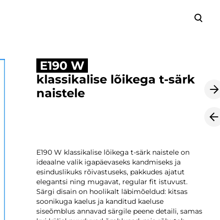
lisati ostukorvi.
Vaata ostukorvi
E190 W
klassikalise lõikega t-särk
naistele
E190 W klassikalise lõikega t-särk naistele on
ideaalne valik igapäevaseks kandmiseks ja
esinduslikuks rõivastuseks, pakkudes ajatut
elegantsi ning mugavat, regular fit istuvust.
Särgi disain on hoolikalt läbimõeldud: kitsas
soonikuga kaelus ja kanditud kaeluse
siseõmblus annavad särgile peene detaili, samas