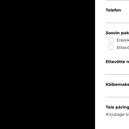
Telefon
Soovin pa
Eraisi
Ettevõ
Ettevõtte 
Käibemaks
Teie pärin