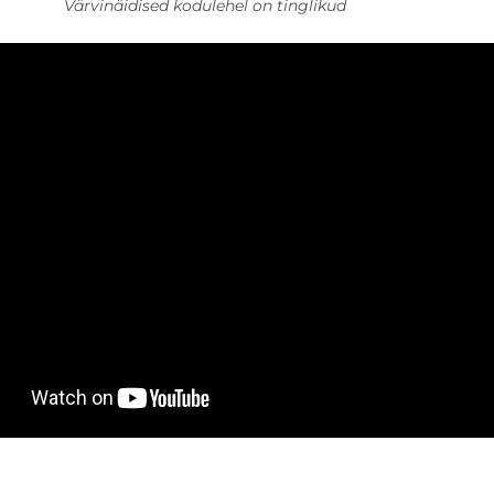
Värvinäidised kodulehel on tinglikud