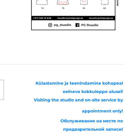
Külastamine ja teenindamine kohapeal
eelneva kokkuleppe alusel!
Visiting the studio and on-site service by
appointment only!
Обслуживание на месте по
предварительной записи!