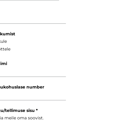
kkumist
kule
ttele
nimi
ukohuslase number
gu/tellimuse sisu