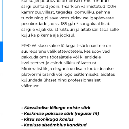
kui küljel puuduvad õmblused, mis rõhutab
särgi puhtaid jooni. T-särk on valmistatud 100%
kammpuuvillast, tagades loomuliku, pehme
tunde ning piisava vastupidavuse igapäevaste
pesukordade jaoks. 185 g/m² kangakaal lisab
särgile vajalikku struktuuri ja aitab säilitada selle
kuju ka pikema aja jooksul.
E190 W klassikalise lõikega t-särk naistele on
suurepärane valik ettevõtetele, kes soovivad
pakkuda oma töötajatele või klientidele
kvaliteetset ja esinduslikku rõivastust.
Minimalistlik ja elegantne disain loob ideaalse
platvormi brändi või logo esitlemiseks, aidates
kujundada ühtset ning professionaalset
välimust.
•
Klassikalise lõikega naiste särk
•
Keskmise paksuse särk (regular fit)
•
Kitsa soonikuga kaelus
•
Kaeluse siseõmblus kanditud