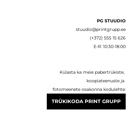
PG STUUDIO
stuudio@printgrupp.ee
(+372) 555 15 626
E-R: 10:30-18:00
Külasta ka meie pabertrükiste,
koopiateenuste ja
fotomeenete osakonna kodulehte:
TRÜKIKODA PRINT GRUPP