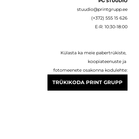
PG STUUDIO
stuudio@printgrupp.ee
(+372) 555 15 626
E-R: 10:30-18:00
Külasta ka meie pabertrükiste,
koopiateenuste ja
fotomeenete osakonna kodulehte:
TRÜKIKODA PRINT GRUPP