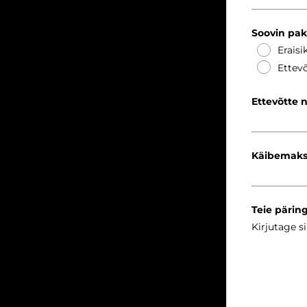
Soovin pa
Eraisi
Ettevõ
Ettevõtte 
Käibemaks
Teie pärin