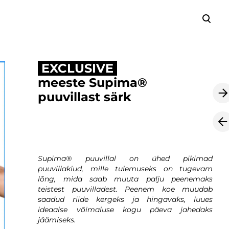
lisati ostukorvi.
Vaata ostukorvi
EXCLUSIVE
meeste Supima®
puuvillast särk
Supima® puuvillal on ühed pikimad
puuvillakiud, mille tulemuseks on tugevam
lõng, mida saab muuta palju peenemaks
teistest puuvilladest. Peenem koe muudab
saadud riide kergeks ja hingavaks, luues
ideaalse võimaluse kogu päeva jahedaks
jäämiseks.