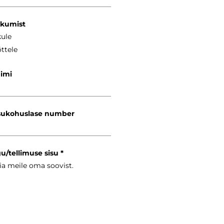
kkumist
kule
ttele
nimi
ukohuslase number
gu/tellimuse sisu