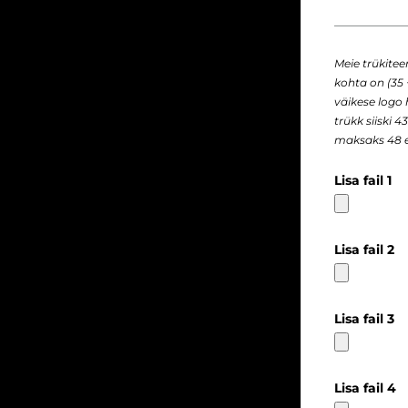
Meie trükite
kohta on (35 
väikese logo
trükk siiski 
maksaks 48 e
Lisa fail 1
Lisa fail 2
Lisa fail 3
Lisa fail 4