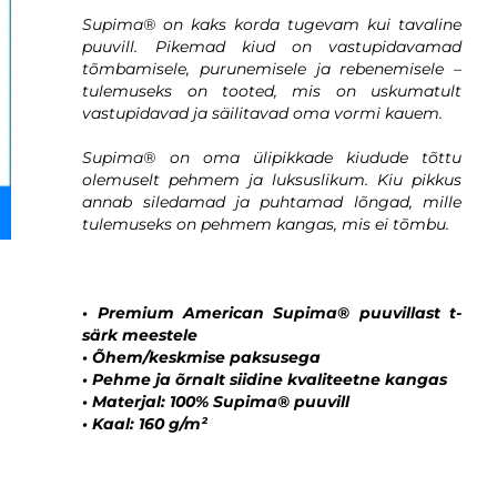
Supima® on kaks korda tugevam kui tavaline
puuvill. Pikemad kiud on vastupidavamad
tõmbamisele, purunemisele ja rebenemisele –
tulemuseks on tooted, mis on uskumatult
vastupidavad ja säilitavad oma vormi kauem.
Supima® on oma ülipikkade kiudude tõttu
olemuselt pehmem ja luksuslikum. Kiu pikkus
annab siledamad ja puhtamad lõngad, mille
tulemuseks on pehmem kangas, mis ei tõmbu.
• Premium American Supima® puuvillast t-
särk meestele
• Õhem/keskmise paksusega
• Pehme ja õrnalt siidine kvaliteetne kangas
• Materjal: 100% Supima® puuvill
• Kaal: 160 g/m²