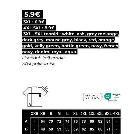
5.9€
3XL : 6.9€
4XL-5XL : 8.9€
3XL - 5XL toonid : white, ash, grey melange,
dark grey, mouse grey, black, red, orange,
gold, kelly green, bottle green, navy, french
navy,
denim, royal, aqua
Lisandub käibemaks
Küsi pakkumist