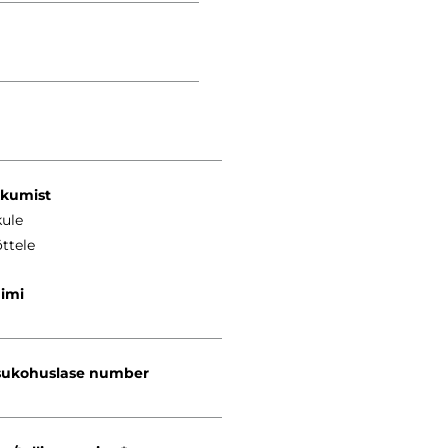
kkumist
kule
ttele
nimi
ukohuslase number