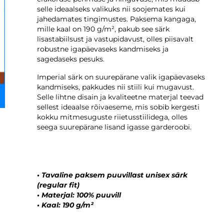
selle ideaalseks valikuks nii soojemates kui
jahedamates tingimustes. Paksema kangaga,
mille kaal on 190 g/m², pakub see särk
lisastabiilsust ja vastupidavust, olles piisavalt
robustne igapäevaseks kandmiseks ja
sagedaseks pesuks.
Imperial särk on suurepärane valik igapäevaseks
kandmiseks, pakkudes nii stiili kui mugavust.
Selle lihtne disain ja kvaliteetne materjal teevad
sellest ideaalse rõivaeseme, mis sobib kergesti
kokku mitmesuguste riietusstiilidega, olles
seega suurepärane lisand igasse garderoobi.
•
Tavaline paksem puuvillast unisex särk
(regular fit)
•
Materjal: 100% puuvill
•
Kaal: 190 g/m²