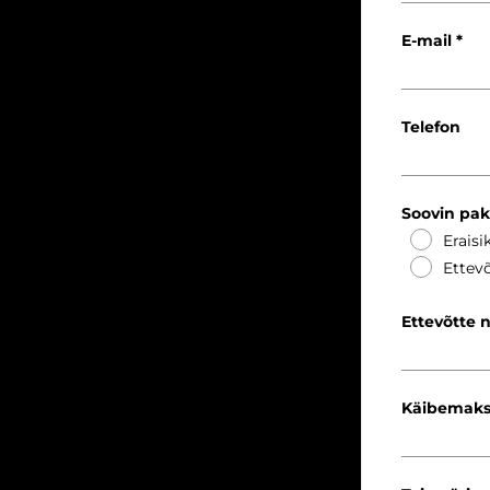
E-mail
Telefon
Soovin pa
Eraisi
Ettevõ
Ettevõtte 
Käibemaks