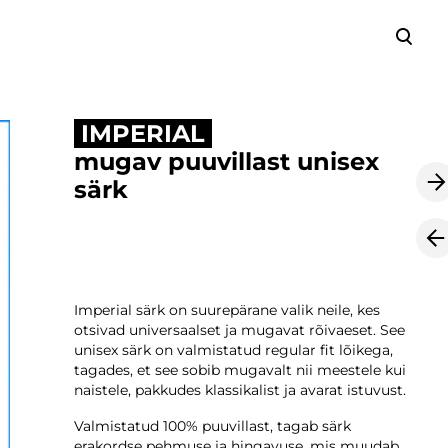
lisati ostukorvi.
Vaata ostukorvi
IMPERIAL
mugav puuvillast unisex
särk
Imperial särk on suurepärane valik neile, kes
otsivad universaalset ja mugavat rõivaeset. See
unisex särk on valmistatud regular fit lõikega,
tagades, et see sobib mugavalt nii meestele kui
naistele, pakkudes klassikalist ja avarat istuvust.
Valmistatud 100% puuvillast, tagab särk
erakordse pehmuse ja hingavuse, mis muudab