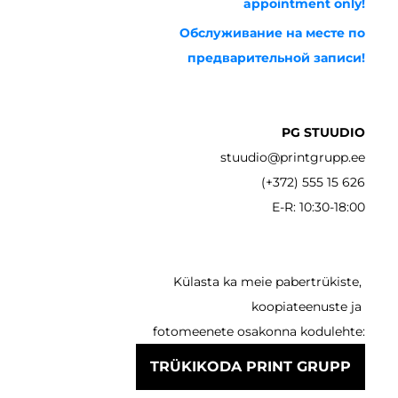
appointment only!
Обслуживание на месте по
предварительной записи!
PG STUUDIO
stuudio@printgrupp.ee
(+372) 555 15 626
E-R: 10:30-18:00
Külasta ka meie pabertrükiste,
koopiateenuste ja
fotomeenete osakonna kodulehte:
TRÜKIKODA PRINT GRUPP