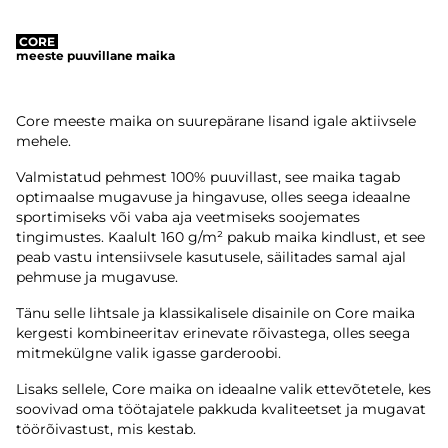
CORE
meeste puuvillane maika
Core meeste maika on suurepärane lisand igale aktiivsele
mehele.
Valmistatud pehmest 100% puuvillast, see maika tagab
optimaalse mugavuse ja hingavuse, olles seega ideaalne
sportimiseks või vaba aja veetmiseks soojemates
tingimustes. Kaalult 160 g/m² pakub maika kindlust, et see
peab vastu intensiivsele kasutusele, säilitades samal ajal
pehmuse ja mugavuse.
Tänu selle lihtsale ja klassikalisele disainile on Core maika
kergesti kombineeritav erinevate rõivastega, olles seega
mitmekülgne valik igasse garderoobi.
Lisaks sellele, Core maika on ideaalne valik ettevõtetele, kes
soovivad oma töötajatele pakkuda kvaliteetset ja mugavat
töörõivastust, mis kestab.