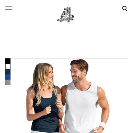
lisati ostukorvi.
Vaata ostukorvi