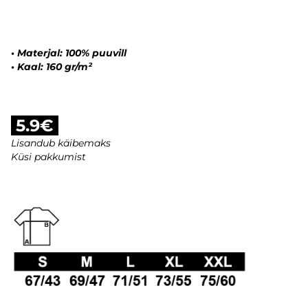
•
Materjal: 100% puuvill
•
Kaal: 160 gr/m²
5.9€
Lisandub käibemaks
Küsi pakkumist