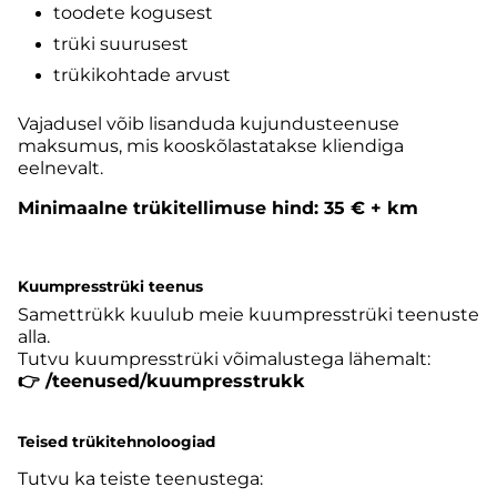
toodete kogusest
trüki suurusest
trükikohtade arvust
Vajadusel võib lisanduda kujundusteenuse
maksumus, mis kooskõlastatakse kliendiga
eelnevalt.
Minimaalne trükitellimuse hind: 35 € + km
Kuumpresstrüki teenus
Samettrükk kuulub meie kuumpresstrüki teenuste
alla.
Tutvu kuumpresstrüki võimalustega lähemalt:
👉
/teenused/kuumpresstrukk
Teised trükitehnoloogiad
Tutvu ka teiste teenustega: