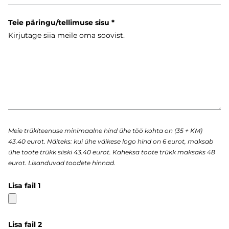
Teie päringu/tellimuse sisu
Meie trükiteenuse minimaalne hind ühe töö kohta on (35 + KM)
43.40 eurot. Näiteks: kui ühe väikese logo hind on 6 eurot, maksab
ühe toote trükk siiski 43.40 eurot. Kaheksa toote trükk maksaks 48
eurot. Lisanduvad toodete hinnad.
Lisa fail 1
Lisa fail 2