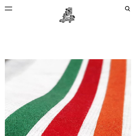
lisati ostukorvi.
Vaata ostukorvi