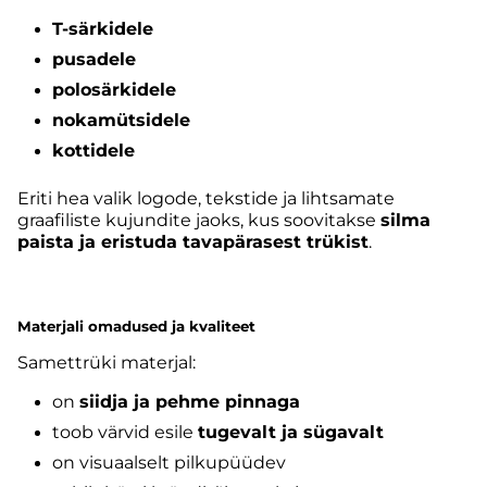
T-särkidele
pusadele
polosärkidele
nokamütsidele
kottidele
Eriti hea valik logode, tekstide ja lihtsamate
graafiliste kujundite jaoks, kus soovitakse
silma
paista ja eristuda tavapärasest trükist
.
Materjali omadused ja kvaliteet
Samettrüki materjal:
on
siidja ja pehme pinnaga
toob värvid esile
tugevalt ja sügavalt
on visuaalselt pilkupüüdev