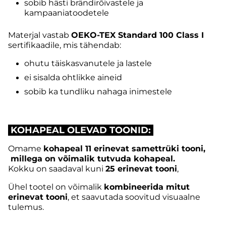
sobib hästi brändirõivastele ja
kampaaniatoodetele
Materjal vastab
OEKO-TEX Standard 100 Class I
sertifikaadile, mis tähendab:
ohutu täiskasvanutele ja lastele
ei sisalda ohtlikke aineid
sobib ka tundliku nahaga inimestele
KOHAPEAL OLEVAD TOONID:
Omame
kohapeal 11 erinevat samettrüki tooni,
millega on võimalik tutvuda kohapeal.
Kokku on saadaval kuni
25 erinevat tooni
,
Ühel tootel on võimalik
kombineerida mitut
erinevat tooni
, et saavutada soovitud visuaalne
tulemus.