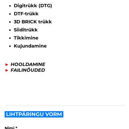
Digitrükk (DTG)
DTF-trükk
3D BRICK trükk
Siiditrükk
Tikkimine
Kujundamine
►
HOOLDAMINE
►
FAILINÕUDED
LIHTPÄRINGU VORM
Nimi