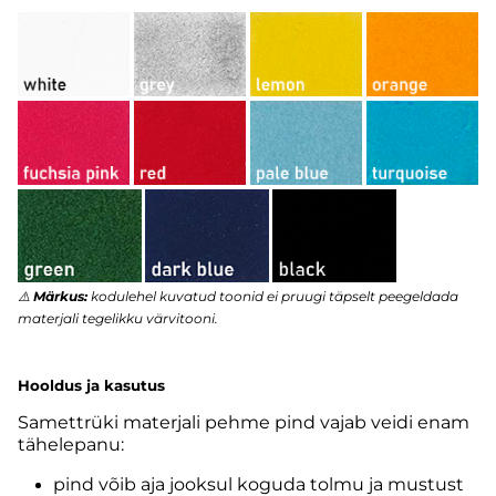
⚠️
Märkus:
kodulehel kuvatud toonid ei pruugi täpselt peegeldada
materjali tegelikku värvitooni.
Hooldus ja kasutus
Samettrüki materjali pehme pind vajab veidi enam
tähelepanu:
pind võib aja jooksul koguda tolmu ja mustust