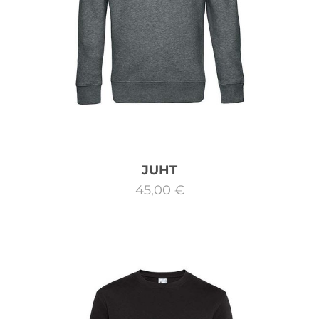
JUHT
45,00 €