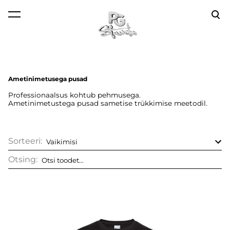
lisati ostukorvi.
Vaata ostukorvi
Ametinimetusega pusad
Professionaalsus kohtub pehmusega.
Ametinimetustega pusad sametise trükkimise meetodil.
Sorteeri:
Otsing: