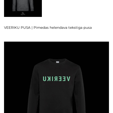
VEERIKU PUSA | Pimedas helendava tekstiga pusa