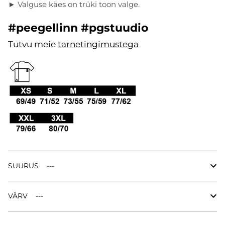
► Valguse käes on trüki toon valge.
#peegellinn #pgstuudio
Tutvu meie
tarnetingimustega
.
SUURUS
VÄRV