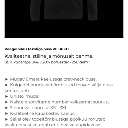
Peegelpildis tekstiga pusa VEERIKU
Kvaliteetne, stiilne ja mõnusalt pehme.
80% kammpuuvill / 20% polüester - 280 gr/m²
► Mugav ümara kaelusega crewneck pusa.
► Külgedel puuduvad õmblused toovad välja pusa
kena silueti.
► Unisex mudel.
► Naistele soovitame number väiksemat suurust.
► 7 erinevat suurust: XS - 3XL
► Kvaliteetne kauakestev kaelus.
► Seljal olev topeltõmblusega poolkuu rõhutab
kvaliteetsust ja tagab eriti hea vastupidavuse.