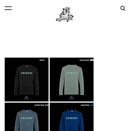
lisati ostukorvi.
Vaata ostukorvi