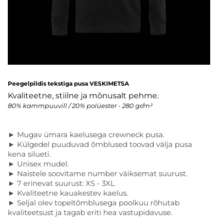
Peegelpildis tekstiga pusa VESKIMETSA
Kvaliteetne, stiilne ja mõnusalt pehme.
80% kammpuuvill / 20% polüester - 280 gr/m²
► Mugav ümara kaelusega crewneck pusa.
► Külgedel puuduvad õmblused toovad välja pusa
kena silueti.
► Unisex mudel.
► Naistele soovitame number väiksemat suurust.
► 7 erinevat suurust: XS - 3XL
► Kvaliteetne kauakestev kaelus.
► Seljal olev topeltõmblusega poolkuu rõhutab
kvaliteetsust ja tagab eriti hea vastupidavuse.