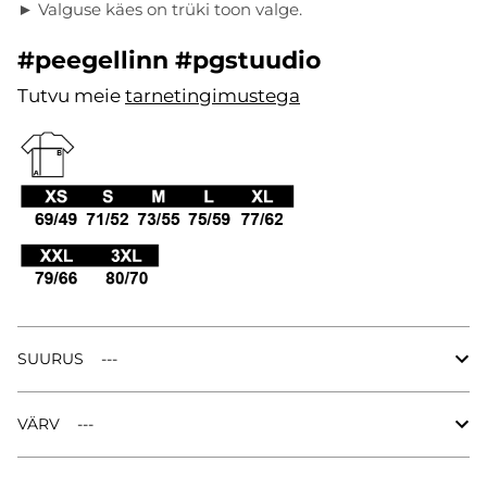
► Valguse käes on trüki toon valge.
#peegellinn #pgstuudio
Tutvu meie
tarnetingimustega
.
SUURUS
VÄRV