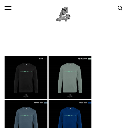
lisati ostukorvi.
Vaata ostukorvi