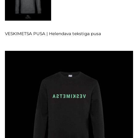
VESKIMETSA PUSA | Helendava tekstiga pusa