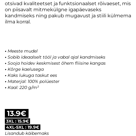
otsivad kvaliteetset ja funktsionaalset rõivaeset, mis
on piisavalt mitmekülgne igapäevaseks
kandmiseks ning pakub mugavust ja stiili külmema
ilma korral.
•
Meeste mudel
•
Sobib ideaalselt tööl ja vabal ajal kandmiseks
•
Sooja hoidev keskmisest õhem fliisine kangas
•
Kõrge kaelusega
•
Kaks lukuga taskut ees
•
Materjal: 100% polüester
•
Kaal: 220 g/m²
13.9€
3XL : 15.9€
4XL-5XL : 19.9€
Lisandub käibemaks