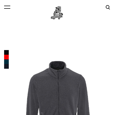
lisati ostukorvi.
Vaata ostukorvi