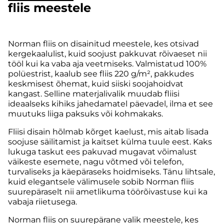
fliis meestele
Norman fliis on disainitud meestele, kes otsivad
kergekaalulist, kuid soojust pakkuvat rõivaeset nii
tööl kui ka vaba aja veetmiseks. Valmistatud 100%
polüestrist, kaalub see fliis 220 g/m², pakkudes
keskmisest õhemat, kuid siiski soojahoidvat
kangast. Selline materjalivalik muudab fliisi
ideaalseks kihiks jahedamatel päevadel, ilma et see
muutuks liiga paksuks või kohmakaks.
Fliisi disain hõlmab kõrget kaelust, mis aitab lisada
soojuse säilitamist ja kaitset külma tuule eest. Kaks
lukuga taskut ees pakuvad mugavat võimalust
väikeste esemete, nagu võtmed või telefon,
turvaliseks ja käepäraseks hoidmiseks. Tänu lihtsale,
kuid elegantsele välimusele sobib Norman fliis
suurepäraselt nii ametlikuma töörõivastuse kui ka
vabaja riietusega.
Norman fliis on suurepärane valik meestele, kes