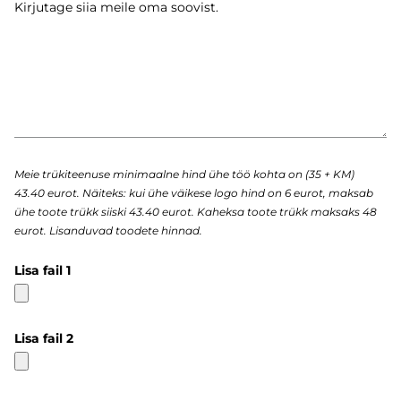
Meie trükiteenuse minimaalne hind ühe töö kohta on (35 + KM)
43.40 eurot. Näiteks: kui ühe väikese logo hind on 6 eurot, maksab
ühe toote trükk siiski 43.40 eurot. Kaheksa toote trükk maksaks 48
eurot. Lisanduvad toodete hinnad.
Lisa fail 1
Lisa fail 2