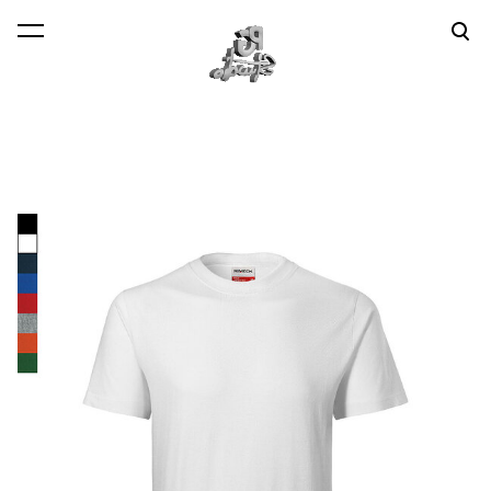
lisati ostukorvi.
Vaata ostukorvi