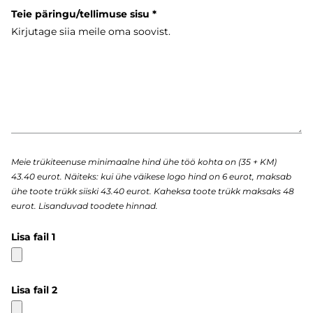
Teie päringu/tellimuse sisu
Meie trükiteenuse minimaalne hind ühe töö kohta on (35 + KM)
43.40 eurot. Näiteks: kui ühe väikese logo hind on 6 eurot, maksab
ühe toote trükk siiski 43.40 eurot. Kaheksa toote trükk maksaks 48
eurot. Lisanduvad toodete hinnad.
Lisa fail 1
Lisa fail 2