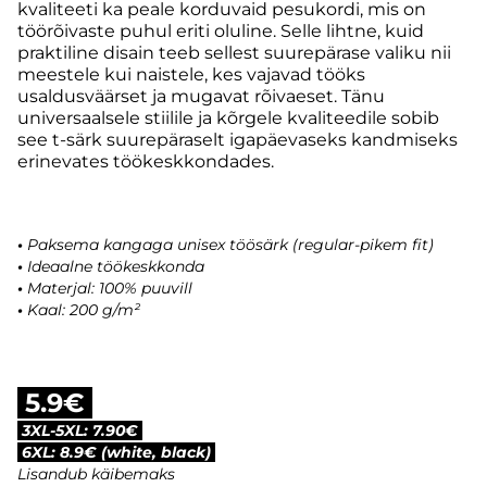
kvaliteeti ka peale korduvaid pesukordi, mis on
töörõivaste puhul eriti oluline. Selle lihtne, kuid
praktiline disain teeb sellest suurepärase valiku nii
meestele kui naistele, kes vajavad tööks
usaldusväärset ja mugavat rõivaeset. Tänu
universaalsele stiilile ja kõrgele kvaliteedile sobib
see t-särk suurepäraselt igapäevaseks kandmiseks
erinevates töökeskkondades.
•
Paksema kangaga unisex töösärk (regular-pikem fit)
•
Ideaalne töökeskkonda
•
Materjal: 100% puuvill
•
Kaal: 200 g/m²
5.9€
3XL-5XL: 7.90€
6XL: 8.9€ (white, black)
Lisandub käibemaks