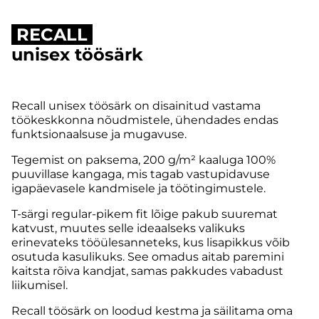
RECALL
unisex töösärk
Recall unisex töösärk on disainitud vastama
töökeskkonna nõudmistele, ühendades endas
funktsionaalsuse ja mugavuse.
Tegemist on paksema, 200 g/m² kaaluga 100%
puuvillase kangaga, mis tagab vastupidavuse
igapäevasele kandmisele ja töötingimustele.
T-särgi regular-pikem fit lõige pakub suuremat
katvust, muutes selle ideaalseks valikuks
erinevateks tööülesanneteks, kus lisapikkus võib
osutuda kasulikuks. See omadus aitab paremini
kaitsta rõiva kandjat, samas pakkudes vabadust
liikumisel.
Recall töösärk on loodud kestma ja säilitama oma