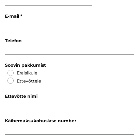
E-mail
Telefon
Soovin pakkumist
Eraisikule
Ettevõttele
Ettevõtte nimi
Käibemaksukohuslase number